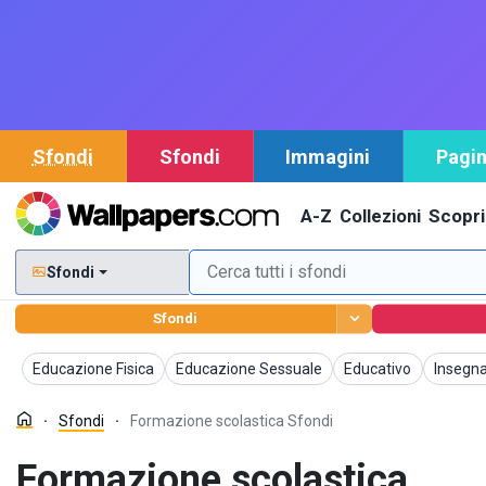
Sfondi
Sfondi
Immagini
Pagin
A-Z
Collezioni
Scopri
Sfondi
Sfondi
Sfondi
Sfondi
Sfondi
Sfondi
Educazione Fisica
Educazione Sessuale
Educativo
Insegn
Sfondi
Formazione scolastica Sfondi
Formazione scolastica