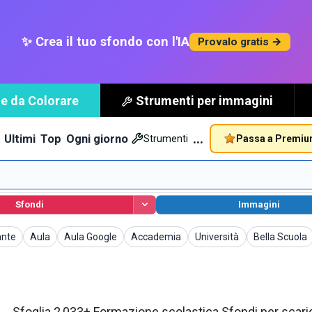
✨ Crea il tuo sfondo con l'IA
Provalo gratis →
e da Colorare
Strumenti per immagini
…
Ultimi
Top
Ogni giorno
Passa a Premi
Strumenti
Sfondi
Immagini
Sfondi
Sfondi
Sfondi
Sfondi
Sfondi
ante
Aula
Aula Google
Accademia
Università
Bella Scuola
Sfoglia 2,033+ Formazione scolastica Sfondi per scaric