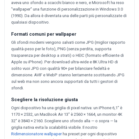
aveva uno sfondo a scacchi bianco e nero, e Microsoft ha reso
"wallpaper" una funzione di personalizzazione in Windows 3.0
(1990). Da allora è diventata una delle parti più personalizzate di
qualsiasi dispositivo.
Formati comuni per wallpaper
Gli sfondi moderni vengono salvati come JPG (miglior rapporto
qualità-peso per le foto), PNG (senza perdita, supporta
trasparenza per desktop a strati) o HEIC (formato efficiente di
Apple su iPhone). Per download ultra-wide e 8K Ultra HD di
solito vuoi JPG con qualità 90+ per bilanciare fedeltà e
dimensione. AVIF e WebP stanno lentamente sostituendo JPG
sul web ma non sono ancora supportati da tutti i gestori di
sfondi.
Scegliere la risoluzione giusta
Ogni dispositivo ha una griglia di pixel nativa: un iPhone 6,1" è
1170 × 2532, un MacBook Air 13" è 2560 × 1664, un monitor 4K
32" è 3840 × 2160. Scegliere uno sfondo alla — o sopra — la
griglia nativa evita la scalabilità visibile. Il nostro
Ridimensionatore wallpaper
ha preset per ogni dispositivo