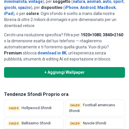
minimalista
,
vintage
), per
soggetto
(
natura
,
animali
,
auto
,
sport
,
giochi
,
spazio
), per
dispositivo
(
iPhone
,
Android
,
MacBook
,
iPad
), o per
colore
. Ogni sfondo è scelto a mano dalla nostra
libreria di oltre 2 milioni di immagini e pre-dimensionato per un
download veloce.
Cerchi una risoluzione specifica? Filtra per
1920×1080
,
3840×2160
⭐ IN EVIDENZA OGNI GIORNO SFONDI
o la dimensione esatta del tuo telefono — ritaglieremo
Esultanza a Braccia Aperte
automaticamente e ti forniremo quella giusta. Vuoi di più?
Scelto a mano ogni giorno — un nuovo sfondo in evidenza ogni
Premium
sblocca
download in 8K
, un'esperienza senza
24 ore.
pubblicità, strumenti di editing AI ed esportazione in blocco.
Visualizza & Scarica →
Vedi tutte le selezioni
+ Aggiungi Wallpaper
giornaliere passate
Tendenze Sfondi Proprio ora
Football americano
CALDO
Hollywood Sfondi
CALDO
Sfondi
Bellissimo Sfondi
Nuvole Sfondi
CALDO
CALDO