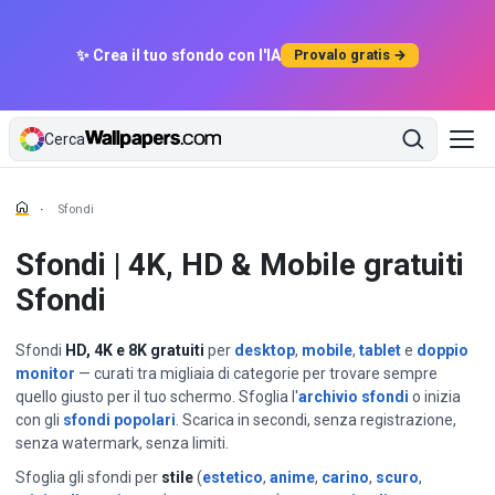
✨ Crea il tuo sfondo con l'IA
Provalo gratis →
Cerca
Sfondi
Sfondi | 4K, HD & Mobile gratuiti
Sfondi
Sfondi
HD, 4K e 8K gratuiti
per
desktop
,
mobile
,
tablet
e
doppio
monitor
— curati tra migliaia di categorie per trovare sempre
quello giusto per il tuo schermo. Sfoglia l'
archivio sfondi
o inizia
con gli
sfondi popolari
. Scarica in secondi, senza registrazione,
senza watermark, senza limiti.
Sfoglia gli sfondi per
stile
(
estetico
,
anime
,
carino
,
scuro
,