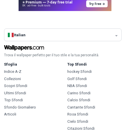
⭐ Premium — 7-day free trial
Try Free →
8K · ad-free · bulk tools
Italian
Trova il wallpaper perfetto per il tuo stile e la tua personalità.
Sfoglia
Top Sfondi
Indice A-Z
hockey Sfondi
Collezioni
Golf Sfondi
Scopri Sfondi
NBA Sfondi
Ultimi Sfondi
Carino Sfondi
Top Sfondi
Calcio Sfondi
Sfondo Giornaliero
Cantante Sfondi
Articoli
Rosa Sfondi
Cielo Sfondi
Citazioni Sfondi