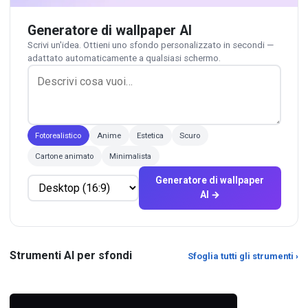
Generatore di wallpaper AI
Scrivi un'idea. Ottieni uno sfondo personalizzato in secondi —
adattato automaticamente a qualsiasi schermo.
Fotorealistico
Anime
Estetica
Scuro
Cartone animato
Minimalista
Generatore di wallpaper
AI →
Affinatore AI
Compressore JPG
Ripristina la nitidezza in foto
Riduci la dimensione del file JPG con
Strumenti AI per sfondi
Sfoglia tutti gli strumenti ›
leggermente sfocate, leggermente
qualità regolabile.
morbide o con m