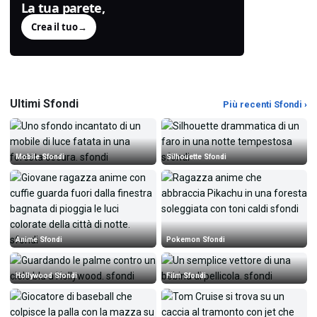
La tua parete,
generata.
Crea il tuo
→
Ultimi Sfondi
Più recenti Sfondi ›
Mobile Sfondi
Silhouette Sfondi
Anime Sfondi
Pokemon Sfondi
Hollywood Sfondi
Film Sfondi