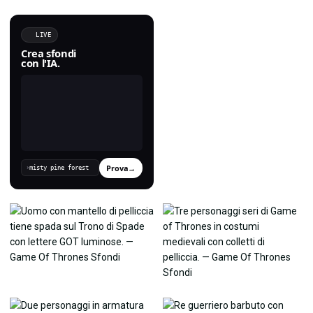
LIVE
Crea sfondi
con l'IA.
Prova
→
›