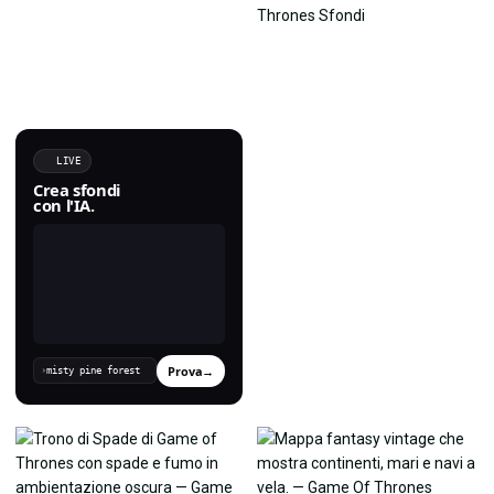
LIVE
Crea sfondi
con l'IA.
Prova
→
›