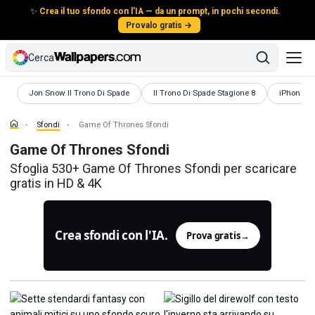
✨
Crea il tuo sfondo con l'IA — da un prompt, in pochi secondi.
Provalo gratis →
Cerca
Sfondi
Sfondi
Sfondi
Jon Snow Il Trono Di Spade
Il Trono Di Spade Stagione 8
iPhone De
Sfondi
Game Of Thrones Sfondi
Game Of Thrones Sfondi
Sfoglia 530+ Game Of Thrones Sfondi per scaricare
gratis in HD & 4K
Crea sfondi con l'IA.
Prova gratis
→