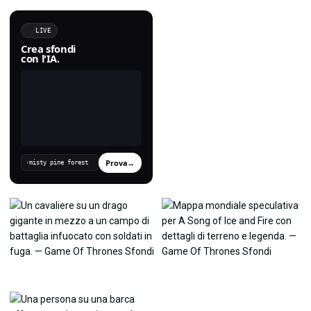
LIVE
Crea sfondi
con l'IA.
Prova
→
›