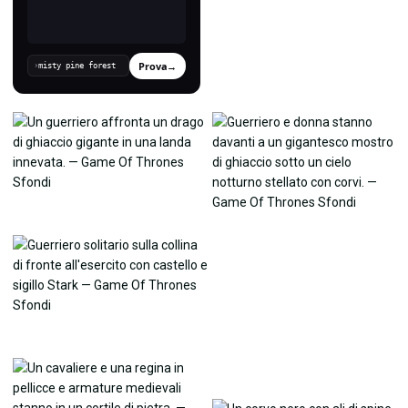
Prova
→
›