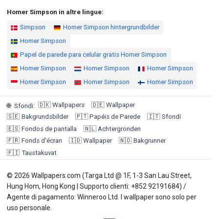
Homer Simpson in altre lingue:
Simpson
Homer Simpson hintergrundbilder
Homer Simpson
Papel de parede para celular gratis Homer Simpson
Homer Simpson
Homer Simpson
Homer Simpson
Homer Simpson
Homer Simpson
Homer Simpson
🇩🇰
Wallpapers
🇩🇪
Wallpaper
🌐
Sfondi
:
🇸🇪
Bakgrundsbilder
🇵🇹
Papéis de Parede
🇮🇹
Sfondi
🇪🇸
Fondos de pantalla
🇳🇱
Achtergronden
🇫🇷
Fonds d'écran
🇮🇩
Wallpaper
🇳🇴
Bakgrunner
🇫🇮
Taustakuvat
© 2026 Wallpapers.com (Targa Ltd @ 1F, 1-3 San Lau Street,
Hung Hom, Hong Kong | Supporto clienti: +852 92191684) /
Agente di pagamento: Winneroo Ltd. I wallpaper sono solo per
uso personale.