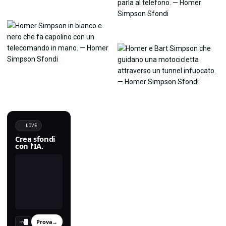
LIVE
Crea sfondi
con l'IA.
Prova
→
›