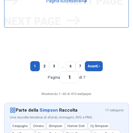
Pagina successiva
1
2
3
…
6
7
Avanti ›
Pagina
di 7
Mostrando 1–60 di 410 wallpaper
Parte della
Simpson
Raccolta
17 categorie
Una raccolta tematica di sfondi, immagini, SVG e PNG.
Cespuglio
Omero
Simpson
Homer Doh
Oj Simpson