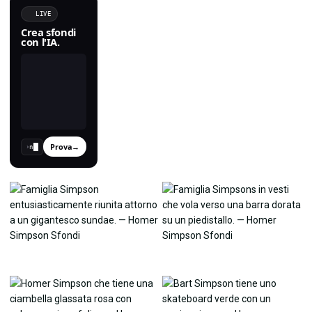
LIVE
Crea sfondi
con l'IA.
Prova
→
›