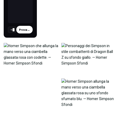
Prova
→
›