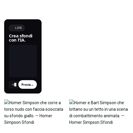
LIVE
Crea sfondi
con l'IA.
Prova
→
›