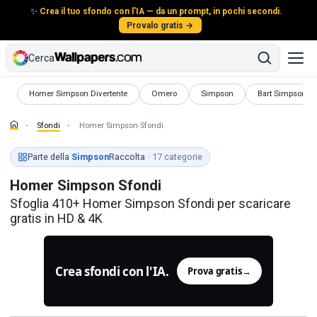
✨
Crea il tuo sfondo con l'IA — da un prompt, in pochi secondi.
Provalo gratis →
Cerca
Sfondi
Sfondi
Sfondi
Sfondi
Homer Simpson Divertente
Omero
Simpson
Bart Simpson
Sfondi
Homer Simpson Sfondi
Parte della
Simpson
Raccolta
· 17 categorie
Homer Simpson Sfondi
Sfoglia 410+ Homer Simpson Sfondi per scaricare
gratis in HD & 4K
Crea sfondi con l'IA.
Prova gratis
→