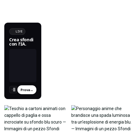
LIVE
Crea sfondi
con l'IA.
Prova
→
›