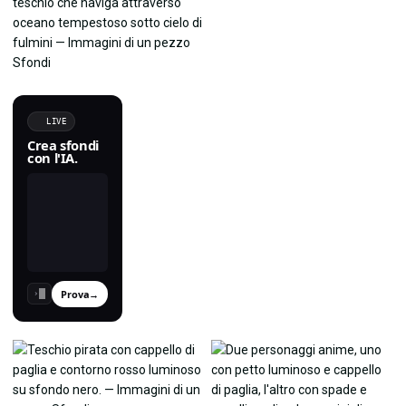
LIVE
Crea sfondi
con l'IA.
Prova
→
›