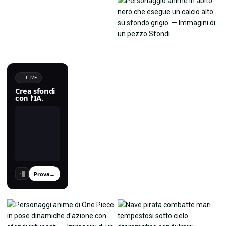
LIVE
Crea sfondi
con l'IA.
Prova
→
›