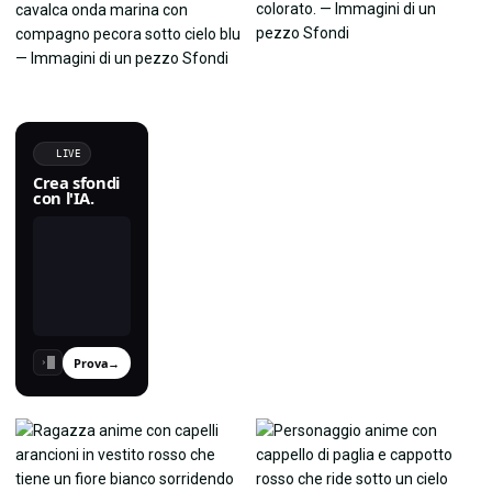
LIVE
Crea sfondi
con l'IA.
Prova
→
›