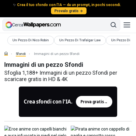
✨
Crea il tuo sfondo con l'IA — da un prompt, in pochi secondi.
Provalo gratis →
Cerca
Sfondi
Sfondi
Sfondi
Un Pezzo Di Nico Robin
Un Pezzo Di Trafalgar Law
Un Pezzo Di N
Sfondi
Immagini di un pezzo Sfondi
Immagini di un pezzo Sfondi
Sfoglia 1,188+ Immagini di un pezzo Sfondi per
scaricare gratis in HD & 4K
Crea sfondi con l'IA.
Prova gratis
→