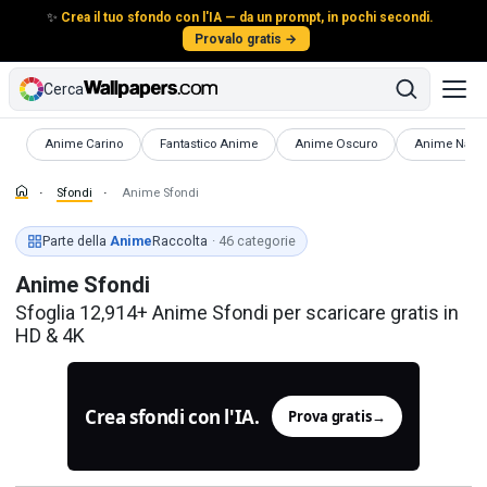
✨
Crea il tuo sfondo con l'IA — da un prompt, in pochi secondi.
Provalo gratis →
Cerca
Sfondi
Sfondi
Sfondi
Sfondi
Anime Carino
Fantastico Anime
Anime Oscuro
Anime Narut
Sfondi
Anime Sfondi
Parte della
Anime
Raccolta
· 46 categorie
Anime Sfondi
Sfoglia 12,914+ Anime Sfondi per scaricare gratis in
HD & 4K
Crea sfondi con l'IA.
Prova gratis
→