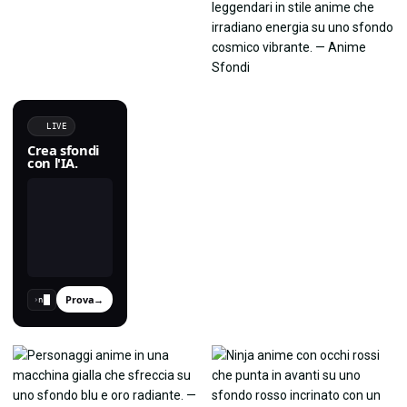
LIVE
Crea sfondi
con l'IA.
Prova
→
›