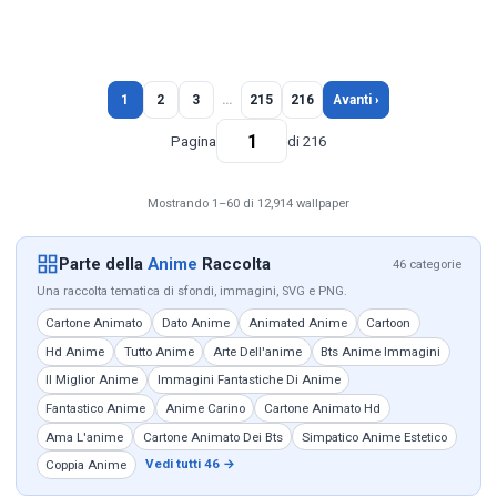
1
2
3
…
215
216
Avanti ›
Pagina
di 216
Mostrando 1–60 di 12,914 wallpaper
Parte della
Anime
Raccolta
46 categorie
Una raccolta tematica di sfondi, immagini, SVG e PNG.
Cartone Animato
Dato Anime
Animated Anime
Cartoon
Hd Anime
Tutto Anime
Arte Dell'anime
Bts Anime Immagini
Il Miglior Anime
Immagini Fantastiche Di Anime
Fantastico Anime
Anime Carino
Cartone Animato Hd
Ama L'anime
Cartone Animato Dei Bts
Simpatico Anime Estetico
Vedi tutti 46 →
Coppia Anime