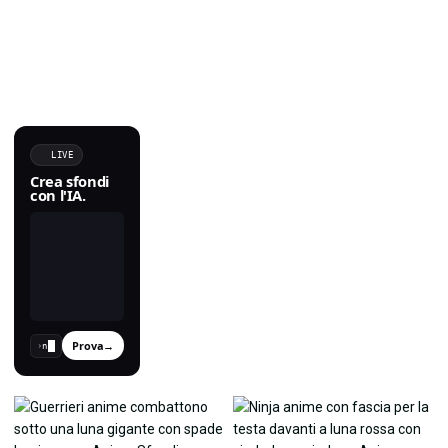
LIVE
Crea sfondi
con l'IA.
Prova
→
›