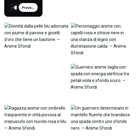
Prova
→
›