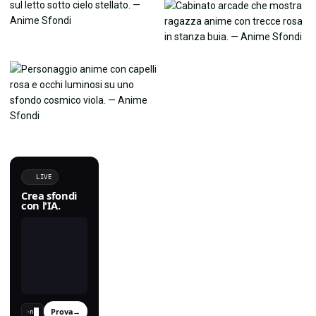
LIVE
Crea sfondi
con l'IA.
Prova
→
›