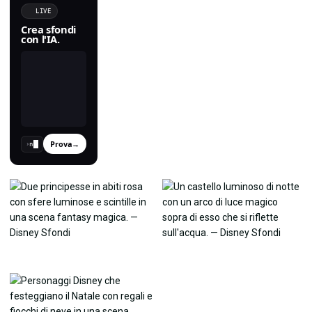
LIVE
Crea sfondi
con l'IA.
Prova
→
›