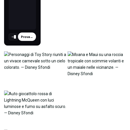
Prova
→
›