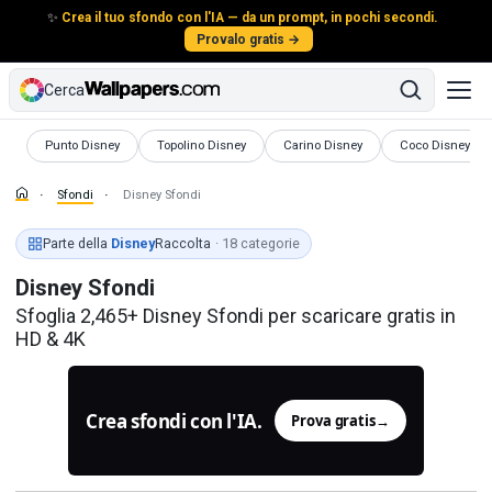
✨
Crea il tuo sfondo con l'IA — da un prompt, in pochi secondi.
Provalo gratis →
Cerca
Sfondi
Sfondi
Sfondi
Sfondi
Punto Disney
Topolino Disney
Carino Disney
Coco Disney
Sfondi
Disney Sfondi
Parte della
Disney
Raccolta
· 18 categorie
Disney Sfondi
Sfoglia 2,465+ Disney Sfondi per scaricare gratis in
HD & 4K
Crea sfondi con l'IA.
Prova gratis
→