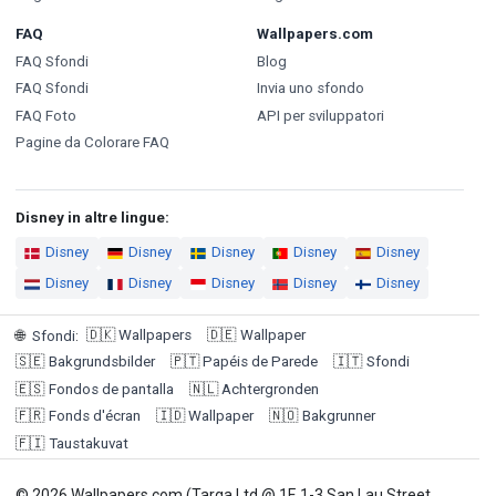
FAQ
Wallpapers.com
FAQ Sfondi
Blog
FAQ Sfondi
Invia uno sfondo
FAQ Foto
API per sviluppatori
Pagine da Colorare FAQ
Disney in altre lingue:
Disney
Disney
Disney
Disney
Disney
Disney
Disney
Disney
Disney
Disney
🇩🇰
Wallpapers
🇩🇪
Wallpaper
🌐
Sfondi
:
🇸🇪
Bakgrundsbilder
🇵🇹
Papéis de Parede
🇮🇹
Sfondi
🇪🇸
Fondos de pantalla
🇳🇱
Achtergronden
🇫🇷
Fonds d'écran
🇮🇩
Wallpaper
🇳🇴
Bakgrunner
🇫🇮
Taustakuvat
© 2026 Wallpapers.com (Targa Ltd @ 1F, 1-3 San Lau Street,