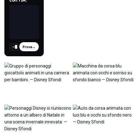
Prova
→
›