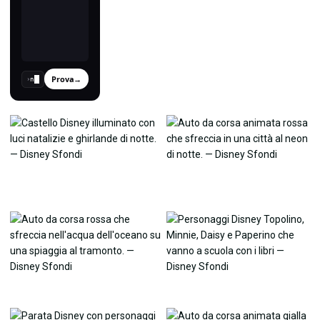
Prova
→
›