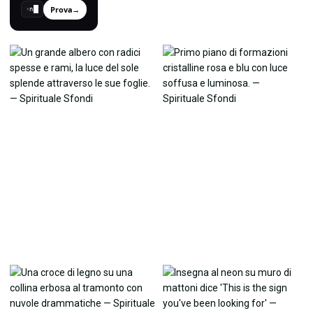
Prova
→
›