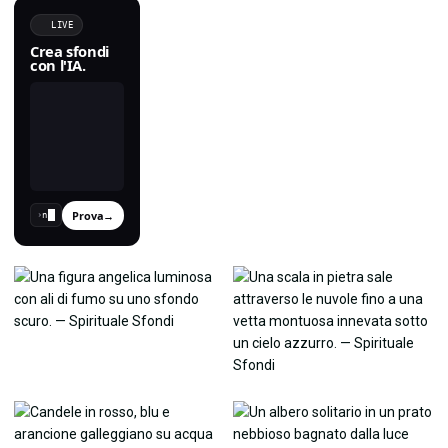
LIVE
Crea sfondi
con l'IA.
Prova
→
›