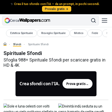
✨
Crea il tuo sfondo con l'IA — da un prompt, in pochi secondi.
Provalo gratis →
Cerca
Sfondi
Sfondi
Sfondi
Sfondi
Sfo
Estetica Spirituale
Risveglio Spirituale
Mistico
Fede
Spir
Sfondi
Spirituale Sfondi
Spirituale Sfondi
Sfoglia 988+ Spirituale Sfondi per scaricare gratis in
HD & 4K
Crea sfondi con l'IA.
Prova gratis
→