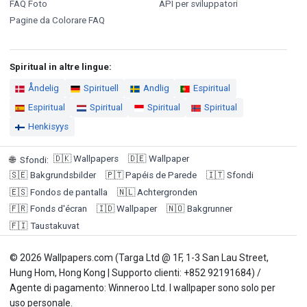
FAQ Foto
API per sviluppatori
Pagine da Colorare FAQ
Spiritual in altre lingue:
Åndelig
Spirituell
Andlig
Espiritual
Espiritual
Spiritual
Spiritual
Spiritual
Henkisyys
🇩🇰
Wallpapers
🇩🇪
Wallpaper
🌐
Sfondi
:
🇸🇪
Bakgrundsbilder
🇵🇹
Papéis de Parede
🇮🇹
Sfondi
🇪🇸
Fondos de pantalla
🇳🇱
Achtergronden
🇫🇷
Fonds d'écran
🇮🇩
Wallpaper
🇳🇴
Bakgrunner
🇫🇮
Taustakuvat
© 2026 Wallpapers.com (Targa Ltd @ 1F, 1-3 San Lau Street,
Hung Hom, Hong Kong | Supporto clienti: +852 92191684) /
Agente di pagamento: Winneroo Ltd. I wallpaper sono solo per
uso personale.