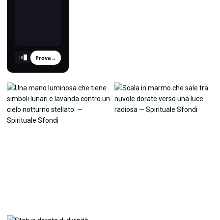
Prova
→
›