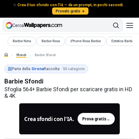
✨
Crea il tuo sfondo con l'IA — da un prompt, in pochi secondi.
Provalo gratis →
Cerca
Sfondi
Sfondi
Sfondi
Sfondi
Barbie Nera
Barbie Rosa
iPhone Rosa Barbie
Estetica Barbie
Sfondi
Barbie Sfondi
Parte della
Sirena
Raccolta
· 50 categorie
Barbie Sfondi
Sfoglia 564+ Barbie Sfondi per scaricare gratis in HD
& 4K
Crea sfondi con l'IA.
Prova gratis
→