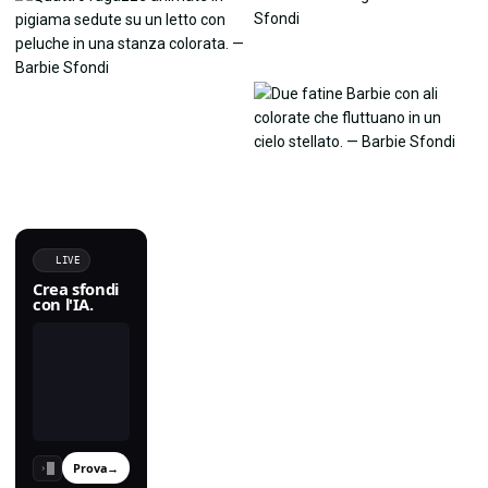
LIVE
Crea sfondi
con l'IA.
Prova
→
›