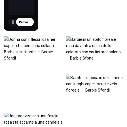
Prova
→
›