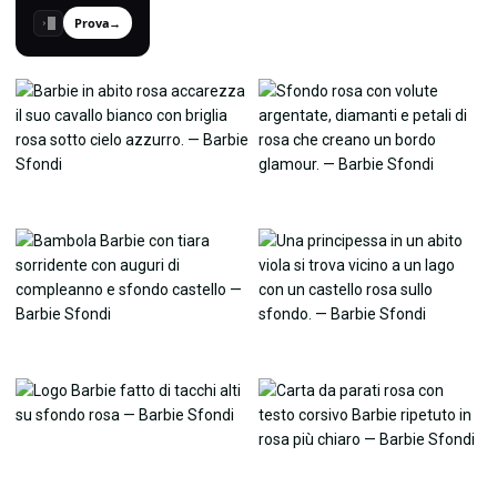
Prova
→
›