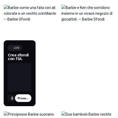
LIVE
Crea sfondi
con l'IA.
Prova
→
›