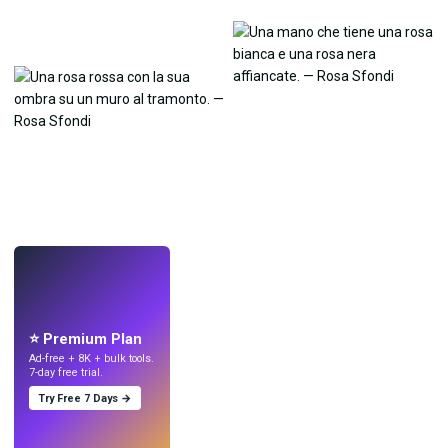
LIVE
Crea sfondi
con l'IA.
⭐ Premium Plan
Ad-free + 8K + bulk tools.
7-day free trial.
Try Free 7 Days →