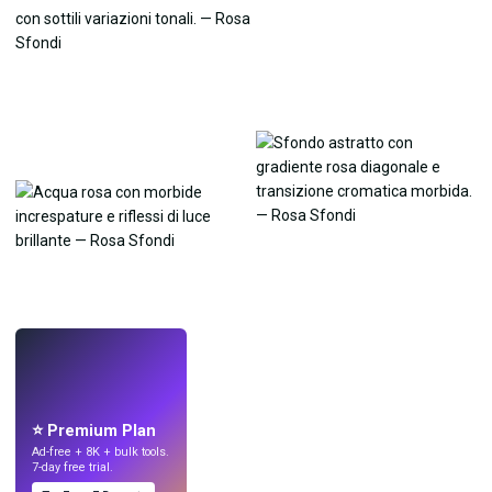
LIVE
Crea sfondi
con l'IA.
⭐ Premium Plan
Ad-free + 8K + bulk tools.
7-day free trial.