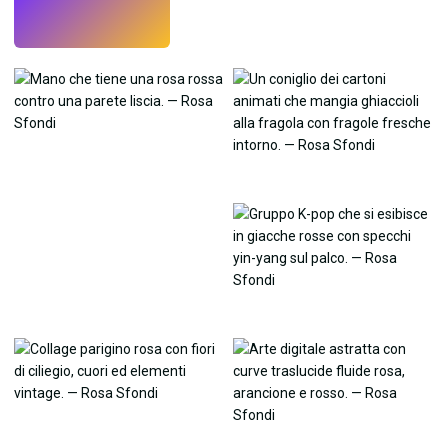
Prova
→
›