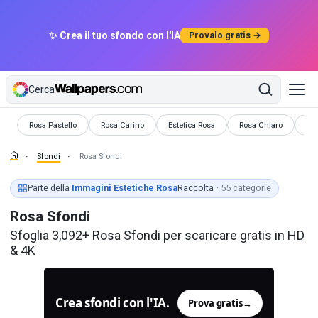
✨ Crea il tuo sfondo con l'IA
Provalo gratis →
Cerca
Sfondi
Sfondi
Sfondi
Sfondi
Sf
Rosa Pastello
Rosa Carino
Estetica Rosa
Rosa Chiaro
Ro
Sfondi
Rosa Sfondi
Parte della
Immagini Estetiche Rosa
Raccolta
· 55 categorie
Rosa Sfondi
Sfoglia 3,092+ Rosa Sfondi per scaricare gratis in HD
& 4K
Crea sfondi con l'IA.
Prova gratis
→