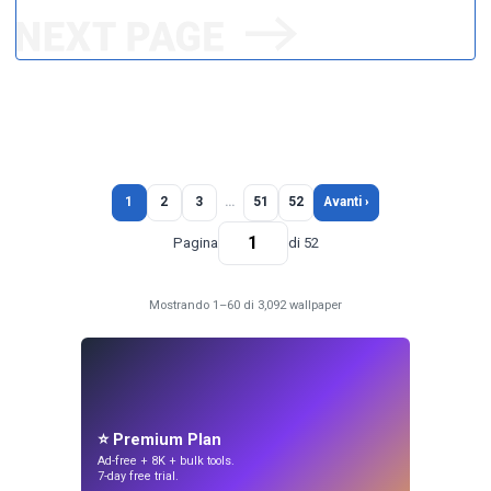
1
2
3
…
51
52
Avanti ›
Pagina
di 52
Mostrando 1–60 di 3,092 wallpaper
⭐ Premium Plan
Ad-free + 8K + bulk tools.
7-day free trial.