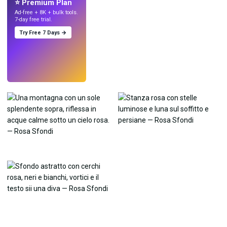
⭐ Premium Plan
Ad-free + 8K + bulk tools.
7-day free trial.
Try Free 7 Days →
Prova
→
›