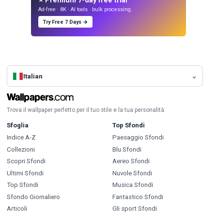
⭐ Premium 7-day free trial
Ad-free · 8K · AI tools · bulk processing.
Try Free 7 Days →
Italian
Trova il wallpaper perfetto per il tuo stile e la tua personalità.
Sfoglia
Top Sfondi
Indice A-Z
Paesaggio Sfondi
Collezioni
Blu Sfondi
Scopri Sfondi
Aereo Sfondi
Ultimi Sfondi
Nuvole Sfondi
Top Sfondi
Musica Sfondi
Sfondo Giornaliero
Fantastico Sfondi
Articoli
Gli sport Sfondi