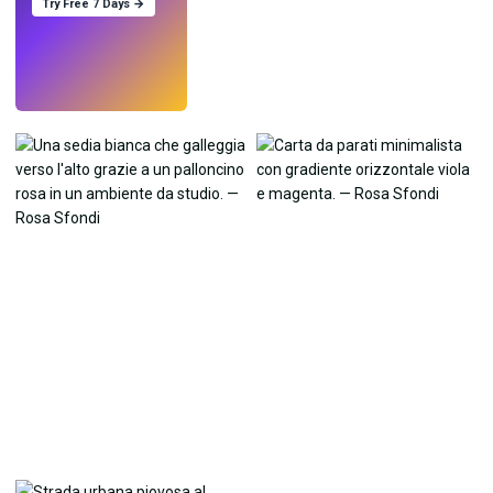
Try Free 7 Days →
Prova
→
›