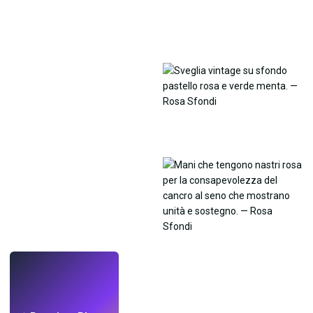
LIVE
Crea sfondi
con l'IA.