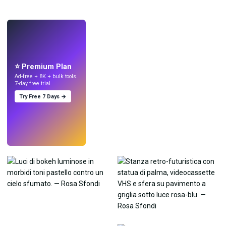
LIVE
Crea sfondi
con l'IA.
⭐ Premium Plan
Ad-free + 8K + bulk tools.
7-day free trial.
Try Free 7 Days →
Prova
→
›