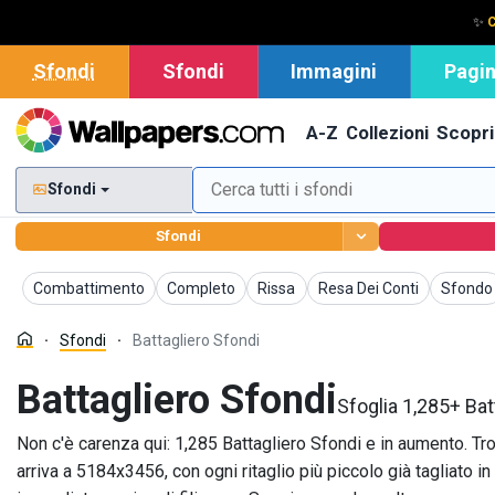
✨
C
Sfondi
Sfondi
Immagini
Pagin
A-Z
Collezioni
Scopri
Sfondi
Sfondi
Sfondi
Sfondi
Sfondi
Sfondi
Sfondi
Combattimento
Completo
Rissa
Resa Dei Conti
Sfondo
Sfondi
Battagliero Sfondi
Battagliero Sfondi
Sfoglia 1,285+ Bat
Non c'è carenza qui: 1,285 Battagliero Sfondi e in aumento. Trov
arriva a 5184x3456, con ogni ritaglio più piccolo già tagliato in