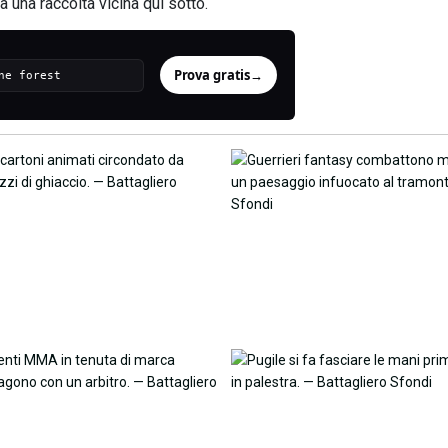
a una raccolta vicina qui sotto.
Prova gratis
→