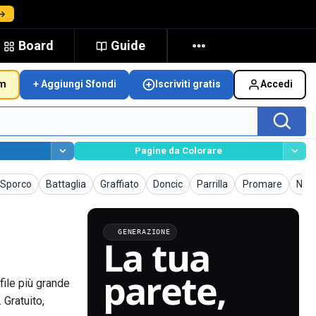
 →
Board
Guide
um
+ Aggiungi Sfondi
Iscriviti gratis
Accedi
Pagine da Colorare
Sfondi
Sfondi
Sfondi
Sfondi
Sfondi
Sfon
 Sporco
Battaglia
Graffiato
Doncic
Parrilla
Promare
Nat
GENERAZIONE
La tua
parete,
file più grande
 Gratuito,