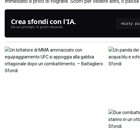
immediato e privo di filigrane. Scorri per vedere altro, o passa 
Crea sfondi con l'IA.
›
Da un prompt, in pochi secondi.