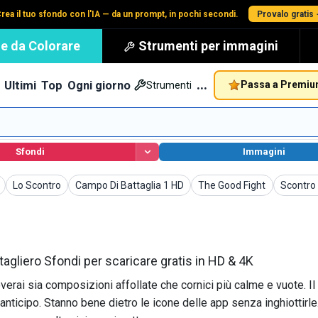
rea il tuo sfondo con l'IA — da un prompt, in pochi secondi.
Provalo gratis
e da Colorare
Strumenti per immagini
…
Ultimi
Top
Ogni giorno
Passa a Premi
Strumenti
Sfondi
Immagini
Sfondi
Sfondi
Sfondi
Sfondi
Lo Scontro
Campo Di Battaglia 1 HD
The Good Fight
Scontro
tagliero Sfondi per scaricare gratis in HD & 4K
erai sia composizioni affollate che cornici più calme e vuote. Il 
 anticipo. Stanno bene dietro le icone delle app senza inghiottirle.