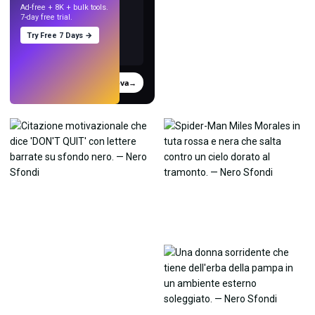
Ad-free + 8K + bulk tools.
7-day free trial.
Try Free 7 Days →
Prova
→
›