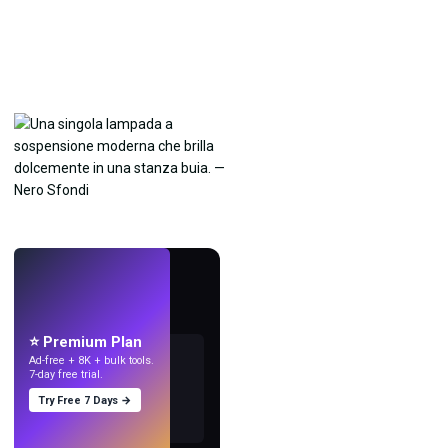
LIVE
Crea sfondi
con l'IA.
⭐ Premium Plan
Ad-free + 8K + bulk tools.
7-day free trial.
Try Free 7 Days →