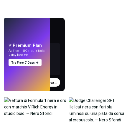
LIVE
Crea sfondi
con l'IA.
⭐ Premium Plan
Ad-free + 8K + bulk tools.
7-day free trial.
Try Free 7 Days →
Prova
→
›