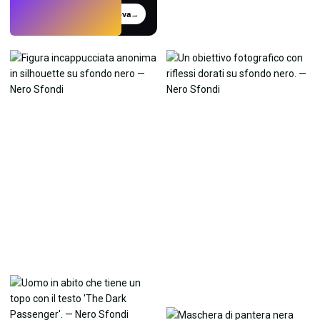
Prova
→
›