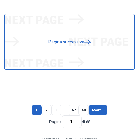
Pagina successiva
1
2
3
…
67
68
Avanti ›
Pagina
di 68