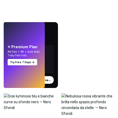
LIVE
Crea sfondi
con l'IA.
⭐ Premium Plan
Ad-free + 8K + bulk tools.
7-day free trial.
Try Free 7 Days →
Prova
→
›