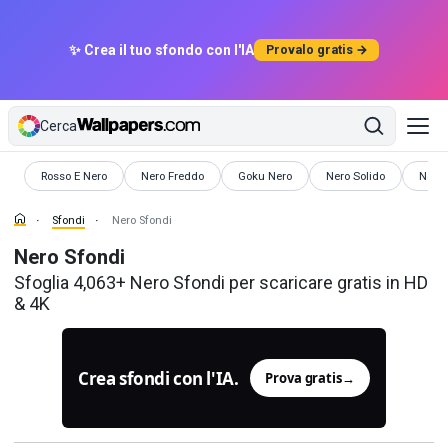
✨ Crea il tuo sfondo con l'IA
Provalo gratis →
Cerca
Sfondi
Sfondi
Sfondi
Sfondi
Sfond
Rosso E Nero
Nero Freddo
Goku Nero
Nero Solido
Nero 
Sfondi
Nero Sfondi
Nero Sfondi
Sfoglia 4,063+ Nero Sfondi per scaricare gratis in HD
& 4K
Crea sfondi con l'IA.
Prova gratis
→