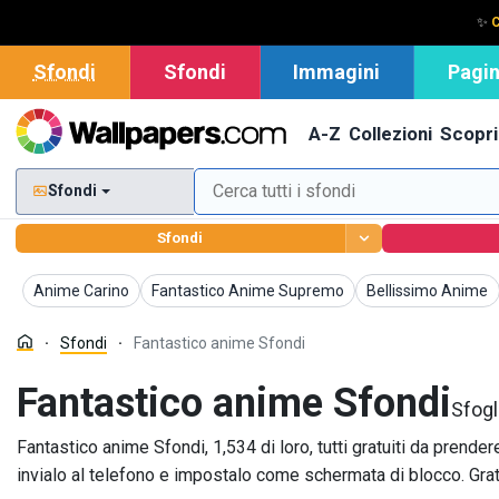
✨
C
Sfondi
Sfondi
Immagini
Pagin
A-Z
Collezioni
Scopri
Sfondi
Sfondi
Sfondi
Sfondi
Sfondi
Anime Carino
Fantastico Anime Supremo
Bellissimo Anime
Sfondi
Fantastico anime Sfondi
Fantastico anime Sfondi
Sfogl
Fantastico anime Sfondi, 1,534 di loro, tutti gratuiti da pren
invialo al telefono e impostalo come schermata di blocco. Gratu