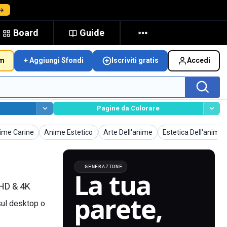
 →
Board
Guide
um
+ Aggiungi Sfondi
Iscriviti gratis
Accedi
Pagine da Colorare
Sfondi
Sfondi
Sfondi
ime Carine
Anime Estetico
Arte Dell'anime
Estetica Dell'anime
GENERAZIONE
La tua
 HD & 4K
parete,
sul desktop o