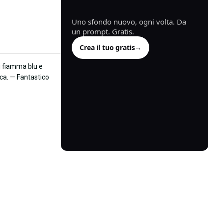
generata.
Uno sfondo nuovo, ogni volta. Da
un prompt. Gratis.
Crea il tuo gratis
→