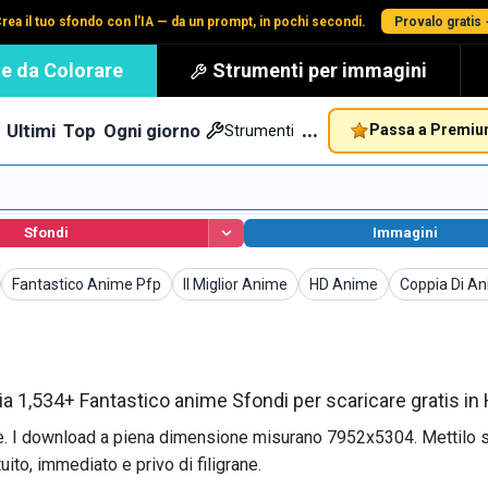
rea il tuo sfondo con l'IA — da un prompt, in pochi secondi.
Provalo gratis
e da Colorare
Strumenti per immagini
…
Ultimi
Top
Ogni giorno
Passa a Premi
Strumenti
Sfondi
Immagini
Sfondi
Sfondi
Sfondi
Sfondi
Fantastico Anime Pfp
Il Miglior Anime
HD Anime
Coppia Di An
ia 1,534+ Fantastico anime Sfondi per scaricare gratis in
dere. I download a piena dimensione misurano 7952x5304. Mettilo 
ito, immediato e privo di filigrane.