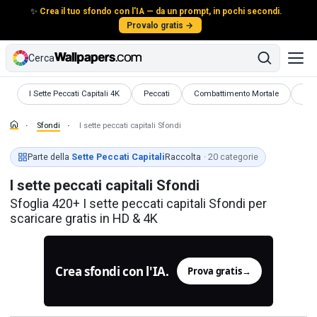
✨
Crea il tuo sfondo con l'IA — da un prompt, in pochi secondi.
Provalo gratis →
Cerca
Sfondi
Sfondi
Sfondi
Sfo
I Sette Peccati Capitali 4K
Peccati
Combattimento Mortale
Evi
Sfondi
I sette peccati capitali Sfondi
Parte della
Sette Peccati Capitali
Raccolta
· 20 categorie
I sette peccati capitali Sfondi
Sfoglia 420+ I sette peccati capitali Sfondi per
scaricare gratis in HD & 4K
Crea sfondi con l'IA.
Prova gratis
→