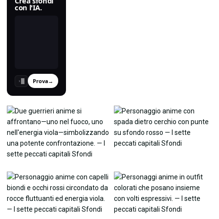
Crea sfondi
con l'IA.
Prova
→
›