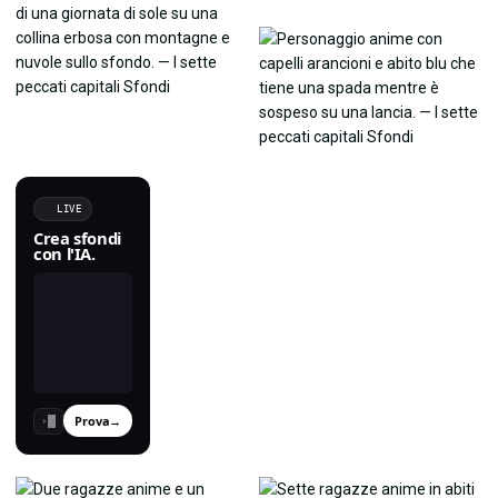
LIVE
Crea sfondi
con l'IA.
Prova
→
›