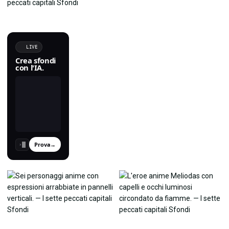
LIVE
Crea sfondi
con l'IA.
Prova
→
›