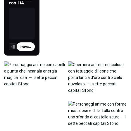
con l'IA.
Prova
→
›