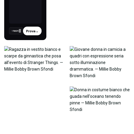
Prova
→
›