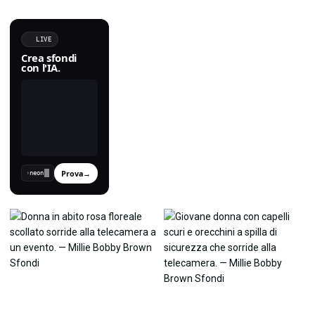
LIVE
Crea sfondi
con l'IA.
Prova
→
›