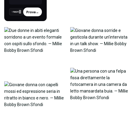
Prova
→
›