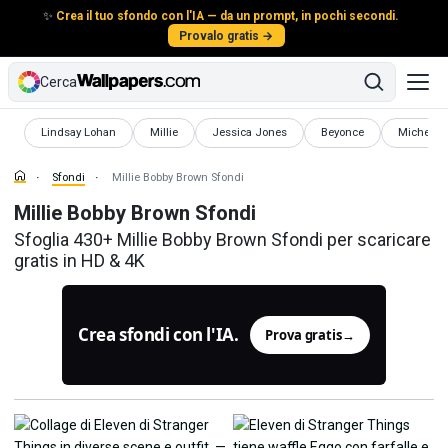
✨
Crea il tuo sfondo con l'IA — da un prompt, in pochi secondi.
Provalo gratis →
Cerca
Sfondi
Sfondi
Sfondi
Sfondi
Sfondi
Lindsay Lohan
Millie
Jessica Jones
Beyonce
Michelle 
Sfondi
Millie Bobby Brown Sfondi
Millie Bobby Brown Sfondi
Sfoglia 430+ Millie Bobby Brown Sfondi per scaricare
gratis in HD & 4K
Crea sfondi con l'IA.
Prova gratis
→