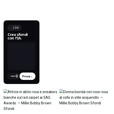
LIVE
Crea sfondi
con l'IA.
Prova
→
›