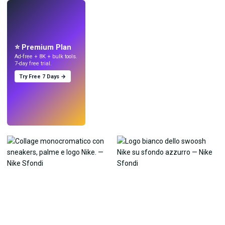
LIVE
Crea sfondi
con l'IA.
⭐ Premium Plan
Ad-free + 8K + bulk tools.
7-day free trial.
Try Free 7 Days →
Prova
→
›