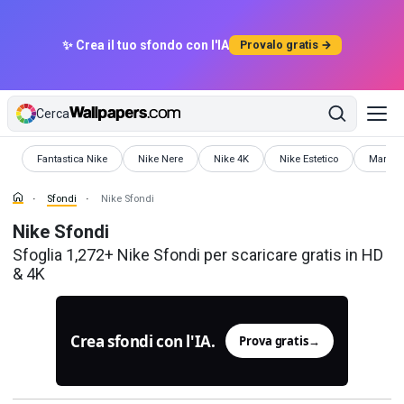
✨ Crea il tuo sfondo con l'IA
Provalo gratis →
Cerca
Sfondi
Sfondi
Sfondi
Sfondi
Sfondi
Fantastica Nike
Nike Nere
Nike 4K
Nike Estetico
Marchi
Sfondi
Nike Sfondi
Nike Sfondi
Sfoglia 1,272+ Nike Sfondi per scaricare gratis in HD
& 4K
Crea sfondi con l'IA.
Prova gratis
→