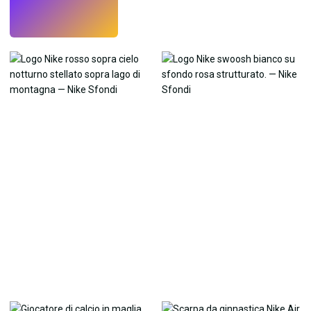
Prova
→
›