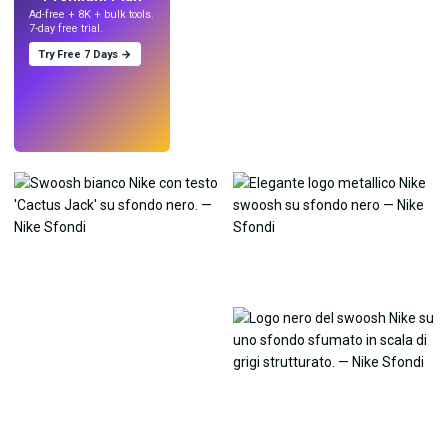
Ad-free + 8K + bulk tools.
7-day free trial.
Try Free 7 Days →
Prova
→
›