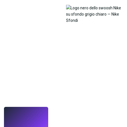
LIVE
Crea sfondi
con l'IA.