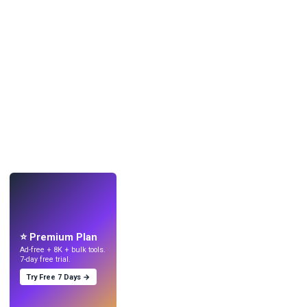
LIVE
Crea sfondi
con l'IA.
⭐ Premium Plan
Ad-free + 8K + bulk tools.
7-day free trial.
Try Free 7 Days →