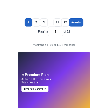
1
2
3
…
21
22
Avanti ›
Pagina
di 22
Mostrando 1–60 di 1,272 wallpaper
⭐ Premium Plan
Ad-free + 8K + bulk tools.
7-day free trial.
Try Free 7 Days →