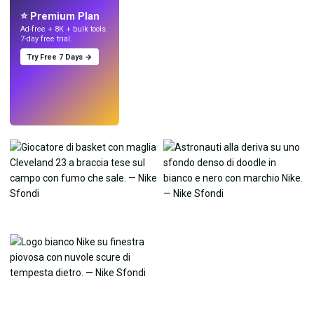
⭐ Premium Plan
Ad-free + 8K + bulk tools.
7-day free trial.
Try Free 7 Days →
Prova
→
›