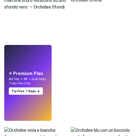
LIVE
Crea sfondi
con l'IA.
⭐ Premium Plan
Ad-free + 8K + bulk tools.
7-day free trial.
Try Free 7 Days →
Prova
→
›