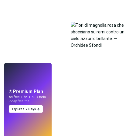
LIVE
Crea sfondi
con l'IA.
⭐ Premium Plan
Ad-free + 8K + bulk tools.
7-day free trial.
Try Free 7 Days →
Prova
→
›