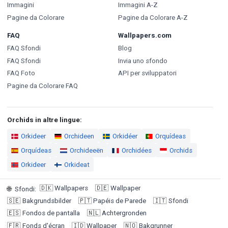
Immagini
Immagini A-Z
Pagine da Colorare
Pagine da Colorare A-Z
FAQ
Wallpapers.com
FAQ Sfondi
Blog
FAQ Sfondi
Invia uno sfondo
FAQ Foto
API per sviluppatori
Pagine da Colorare FAQ
Orchids in altre lingue:
Orkideer
Orchideen
Orkidéer
Orquídeas
Orquídeas
Orchideeën
Orchidées
Orchids
Orkideer
Orkideat
🇩🇰
Wallpapers
🇩🇪
Wallpaper
🌐
Sfondi
:
🇸🇪
Bakgrundsbilder
🇵🇹
Papéis de Parede
🇮🇹
Sfondi
🇪🇸
Fondos de pantalla
🇳🇱
Achtergronden
🇫🇷
Fonds d'écran
🇮🇩
Wallpaper
🇳🇴
Bakgrunner