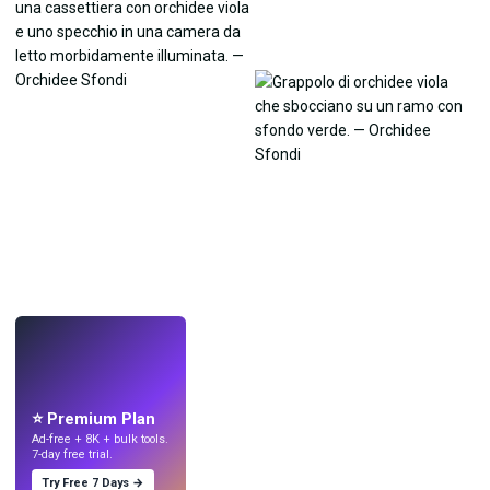
LIVE
Crea sfondi
con l'IA.
⭐ Premium Plan
Ad-free + 8K + bulk tools.
7-day free trial.
Try Free 7 Days →