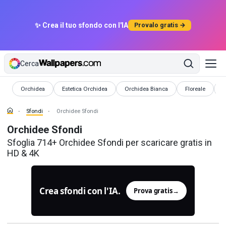
✨ Crea il tuo sfondo con l'IA
Provalo gratis →
Cerca
Sfondi
Sfondi
Sfondi
Sfondi
S
Orchidea
Estetica Orchidea
Orchidea Bianca
Floreale
F
Sfondi
Orchidee Sfondi
Orchidee Sfondi
Sfoglia 714+ Orchidee Sfondi per scaricare gratis in
HD & 4K
Crea sfondi con l'IA.
Prova gratis
→