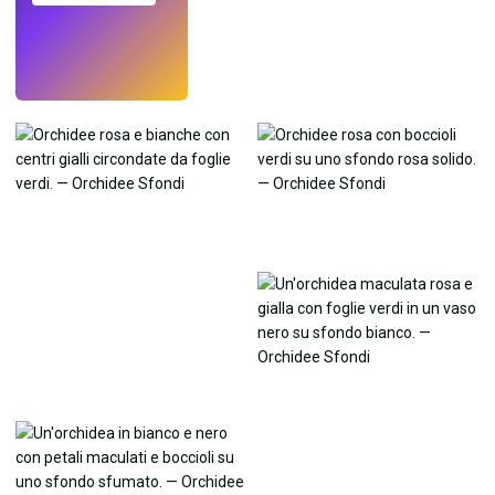
Prova
→
›