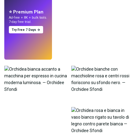
Crea sfondi
con l'IA.
⭐ Premium Plan
Ad-free + 8K + bulk tools.
7-day free trial.
Try Free 7 Days →
Prova
→
›