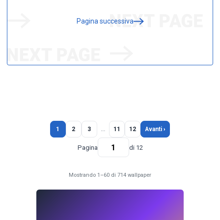
Pagina successiva
1
2
3
…
11
12
Avanti ›
Pagina
di 12
Mostrando 1–60 di 714 wallpaper