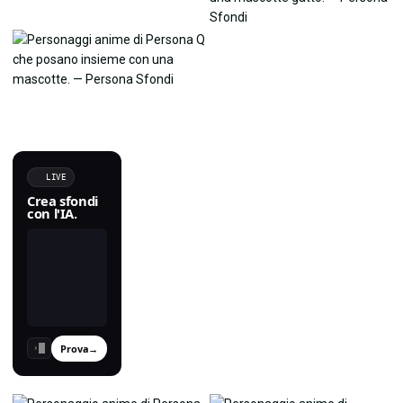
LIVE
Crea sfondi
con l'IA.
Prova
→
›