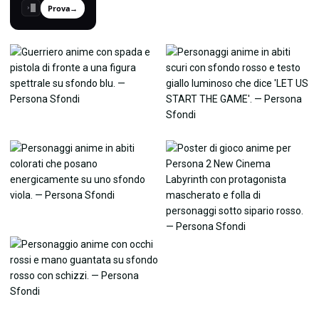
Prova
→
›