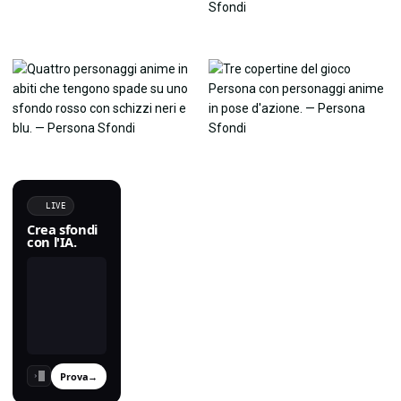
LIVE
Crea sfondi
con l'IA.
Prova
→
›