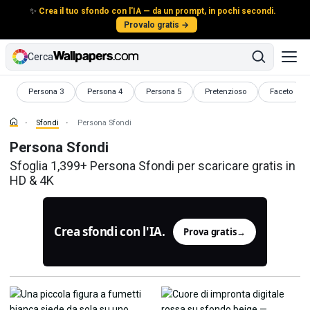
✨
Crea il tuo sfondo con l'IA — da un prompt, in pochi secondi.
Provalo gratis →
Cerca
Sfondi
Sfondi
Sfondi
Sfondi
Sfondi
Persona 3
Persona 4
Persona 5
Pretenzioso
Faceto
Sfondi
Persona Sfondi
Persona Sfondi
Sfoglia 1,399+ Persona Sfondi per scaricare gratis in
HD & 4K
Crea sfondi con l'IA.
Prova gratis
→