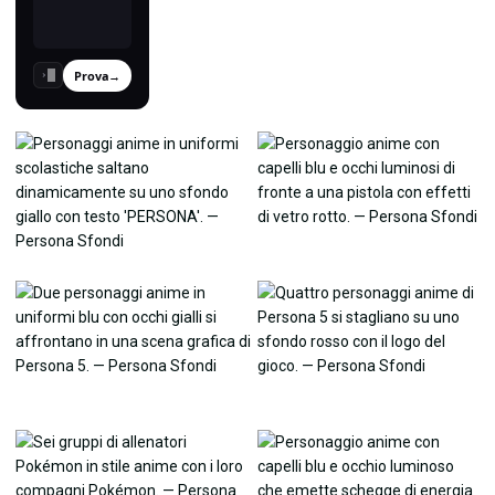
Prova
→
›