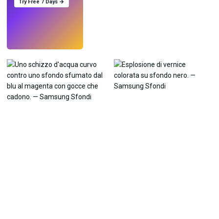
Try Free 7 Days →
Prova
→
›