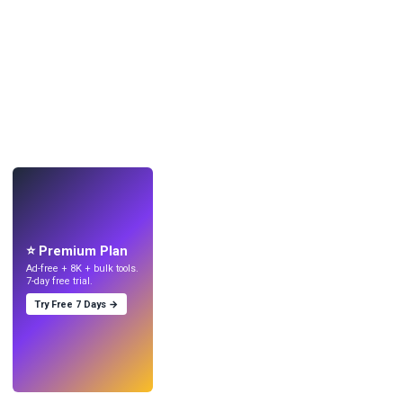
LIVE
Crea sfondi
con l'IA.
⭐ Premium Plan
Ad-free + 8K + bulk tools.
7-day free trial.
Try Free 7 Days →
Prova
→
›