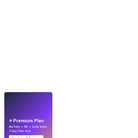
LIVE
Crea sfondi
con l'IA.
⭐ Premium Plan
Ad-free + 8K + bulk tools.
7-day free trial.