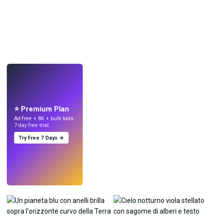
LIVE
Crea sfondi
con l'IA.
⭐ Premium Plan
Ad-free + 8K + bulk tools.
7-day free trial.
Try Free 7 Days →
Prova
→
›