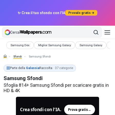
✨ Crea il tuo sfondo con l'IA
Provalo gratis →
Cerca
Sfondi
Sfondi
Sfondi
Sf
Samsung Dex
Miglior Samsung Galaxy
Samsung Galaxy
Ce
Sfondi
Samsung Sfondi
Parte della
Galassia
Raccolta
· 37 categorie
Samsung Sfondi
Sfoglia 814+ Samsung Sfondi per scaricare gratis in
HD & 4K
Crea sfondi con l'IA.
Prova gratis
→