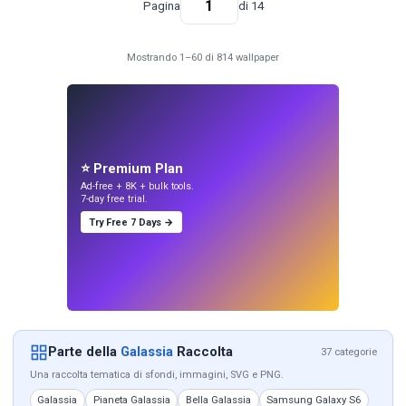
Pagina
di 14
Mostrando 1–60 di 814 wallpaper
⭐ Premium Plan
Ad-free + 8K + bulk tools.
7-day free trial.
Try Free 7 Days →
Parte della
Galassia
Raccolta
37 categorie
Una raccolta tematica di sfondi, immagini, SVG e PNG.
Galassia
Pianeta Galassia
Bella Galassia
Samsung Galaxy S6