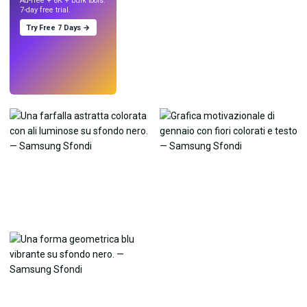
Ad-free + 8K + bulk tools.
7-day free trial.
Try Free 7 Days →
Prova
→
›