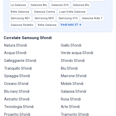
La Galassia
Galassia Bts
Galassia S10
Galassia Blu
Bella Galassia
Galassia Carina
Lupo Della Galassia
Samsung A51
Samsung M31
Samsung S10
Galassia Nota 7
Vedi tutti 37 →
Galassia Pastello
Bella Galassia
Correlate Samsung Sfondi
Natura Sfondi
Giallo Sfondi
Acqua Sfondi
Verde acqua Sfondi
Galleggiante Sfondi
Sfondo Sfondi
Tranquillo Sfondi
Blu Sfondi
Spiaggia Sfondi
Marrone Sfondi
Oceano Sfondi
Mobile Sfondi
Blu navy Sfondi
Galassia Sfondi
Astratto Sfondi
Rosa Sfondi
Tecnologia Sfondi
Arte Sfondi
Progetto Sfondi
Tramonto Sfondi