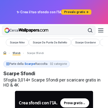
✨ Crea il tuo sfondo con l'IA
Provalo gratis →
Cerca
Sfondi
Sfondi
Sfondi
Sfo
Scarpe Nike
Scarpe Da Punta Da Balletto
Scarpe Giordane
Sca
Sfondi
Scarpe Sfondi
Parte della
Scarpe
Raccolta
· 32 categorie
Scarpe Sfondi
Sfoglia 3,014+ Scarpe Sfondi per scaricare gratis in
HD & 4K
Crea sfondi con l'IA.
Prova gratis
→