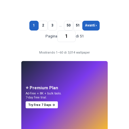
1
2
3
…
50
51
Avanti ›
Pagina
di 51
Mostrando 1–60 di 3,014 wallpaper
⭐ Premium Plan
Ad-free + 8K + bulk tools.
7-day free trial.
Try Free 7 Days →