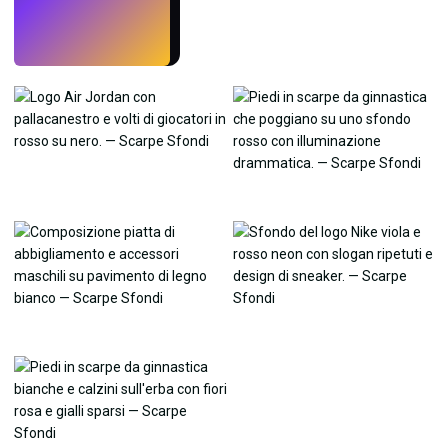
Prova
→
›