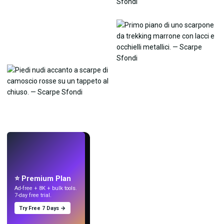
LIVE
Crea sfondi
con l'IA.
⭐ Premium Plan
Ad-free + 8K + bulk tools.
7-day free trial.
Try Free 7 Days →