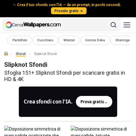
✨
Crea il tuo sfondo con l'IA — da un prompt, in pochi secondi.
Provalo gratis →
Cerca
Sfondi
Sfondi
Sfondi
Sfondi
Sfondi
Pantofole
Cucchiaio
Weezer
Goccia Deku
Sharingan
Sfondi
Slipknot Sfondi
Slipknot Sfondi
Sfoglia 151+ Slipknot Sfondi per scaricare gratis in
HD & 4K
Crea sfondi con l'IA.
Prova gratis
→