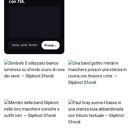
con l'IA.
Prova
→
›