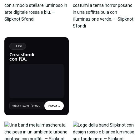
LIVE
Crea sfondi
con l'IA.
Prova
→
›