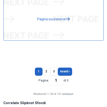
Pagina successiva
1
2
3
Avanti ›
Pagina
di 3
Mostrando 1–60 di 151 wallpaper
Correlate Slipknot Sfondi