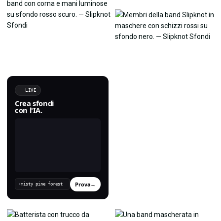
LIVE
Crea sfondi
con l'IA.
Prova
→
›