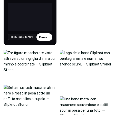
Prova
→
›