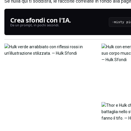
Se nulla qui ti soddisfa, le raccolte correlate in fondo alla p
Crea sfondi con l'IA.
›
Da un prompt, in pochi secondi.