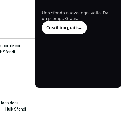
generata.
Uno sfondo nuovo, ogni volta. Da
un prompt. Gratis.
Crea il tuo gratis
→