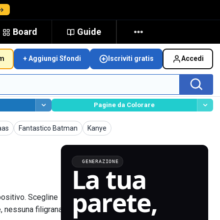
 →
Board
Guide
um
+ Aggiungi Sfondi
Iscriviti gratis
Accedi
Pagine da Colorare
Sfondi
Sfondi
aas
Fantastico Batman
Kanye
GENERAZIONE
La tua
parete,
positivo. Scegline
 nessuna filigrana.