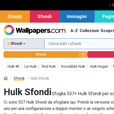
✨
C
Sfondi
Sfondi
Immagini
Pagin
A-Z
Collezioni
Scopri
Sfondi
Sfondi
Sfondi
Sfondi
Sfondi
Sfondi
Sfondi
Hulk 4K
Lei Hulk
Red Hulk
Incredibile Hulk
Hulk Hogan
Sfondi
Hulk Sfondi
Hulk Sfondi
Sfoglia 537+ Hulk Sfondi per sc
Ci sono 537 Hulk Sfondi da sfogliare qui. Prendi la versione c
uno per una configurazione a doppio monitor o un singolo sche