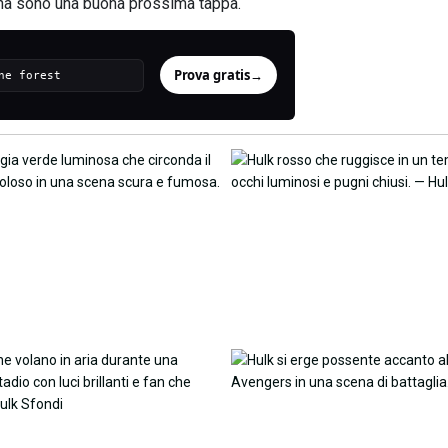
agina sono una buona prossima tappa.
Prova gratis
→