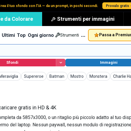
rea il tuo sfondo con l'IA — da un prompt, in pochi secondi.
Provalo gratis
e da Colorare
Strumenti per immagini
…
Ultimi
Top
Ogni giorno
Passa a Premi
Strumenti
Sfondi
Immagini
Sfondi
Sfondi
Sfondi
Sfondi
Sfondi
Sfondi
Meraviglia
Supereroe
Batman
Mostro
Monstera
Charlie H
aricare gratis in HD & 4K
ompleta da 5857x3000, o un ritaglio più piccolo adatto al tuo dis
rmo del laptop. Nessun paywall, nessun modulo di registrazione,