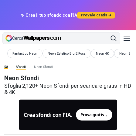
✨ Crea il tuo sfondo con l'IA
Provalo gratis →
Cerca
Sfondi
Sfondi
Sfondi
Sfondi
Fantastico Neon
Neon Estetico Blu E Rosa
Neon 4K
Neon Scur
Sfondi
Neon Sfondi
Neon Sfondi
Sfoglia 2,120+ Neon Sfondi per scaricare gratis in HD
& 4K
Crea sfondi con l'IA.
Prova gratis
→