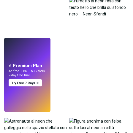
LIVE
Crea sfondi
con l'IA.
⭐ Premium Plan
Ad-free + 8K + bulk tools.
7-day free trial.
Try Free 7 Days →
Prova
→
›