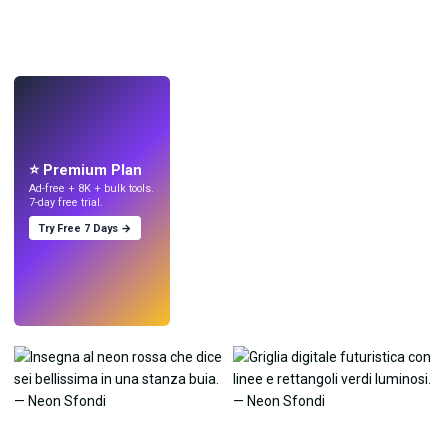
LIVE
Crea sfondi
con l'IA.
⭐ Premium Plan
Ad-free + 8K + bulk tools.
7-day free trial.
Try Free 7 Days →
Prova
→
›