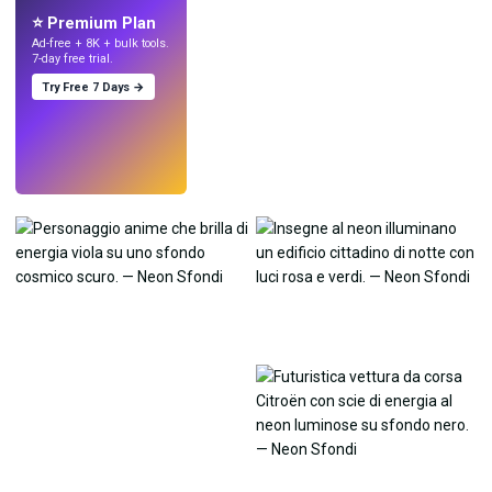
⭐ Premium Plan
Ad-free + 8K + bulk tools.
7-day free trial.
Try Free 7 Days →
Prova
→
›