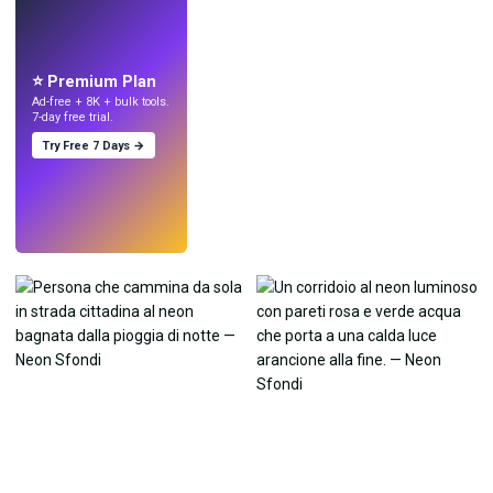
LIVE
Crea sfondi
con l'IA.
⭐ Premium Plan
Ad-free + 8K + bulk tools.
7-day free trial.
Try Free 7 Days →
Prova
→
›