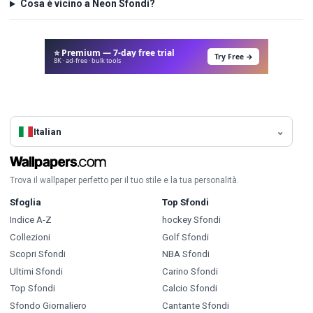
Cosa è vicino a Neon Sfondi?
⭐ Premium — 7-day free trial
Try Free →
8K · ad-free · bulk tools
Italian
Trova il wallpaper perfetto per il tuo stile e la tua personalità.
Sfoglia
Top Sfondi
Indice A-Z
hockey Sfondi
Collezioni
Golf Sfondi
Scopri Sfondi
NBA Sfondi
Ultimi Sfondi
Carino Sfondi
Top Sfondi
Calcio Sfondi
Sfondo Giornaliero
Cantante Sfondi