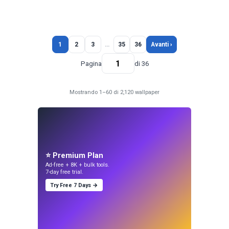
1
2
3
…
35
36
Avanti ›
Pagina
di 36
Mostrando 1–60 di 2,120 wallpaper
⭐ Premium Plan
Ad-free + 8K + bulk tools.
7-day free trial.
Try Free 7 Days →