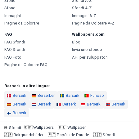
Sfondi
Sfondi A-Z
Sfondi
Sfondi A-Z
Immagini
Immagini A-Z
Pagine da Colorare
Pagine da Colorare A-Z
FAQ
Wallpapers.com
FAQ Sfondi
Blog
FAQ Sfondi
Invia uno sfondo
FAQ Foto
API per sviluppatori
Pagine da Colorare FAQ
Berserk in altre lingue:
Berserk
Berserker
Bärsärk
Furioso
Berserk
Berserk
Berserk
Berserk
Berserk
Berserk
🇩🇰
Wallpapers
🇩🇪
Wallpaper
🌐
Sfondi
:
🇸🇪
Bakgrundsbilder
🇵🇹
Papéis de Parede
🇮🇹
Sfondi