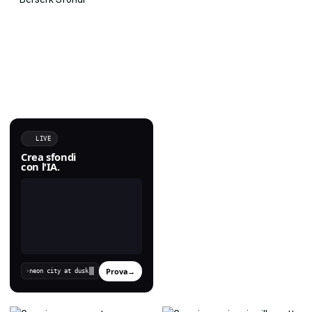
LIVE
Crea sfondi
con l'IA.
Prova
→
›