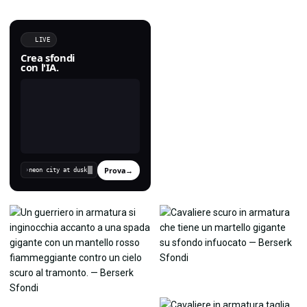
LIVE
Crea sfondi
con l'IA.
Prova
→
›