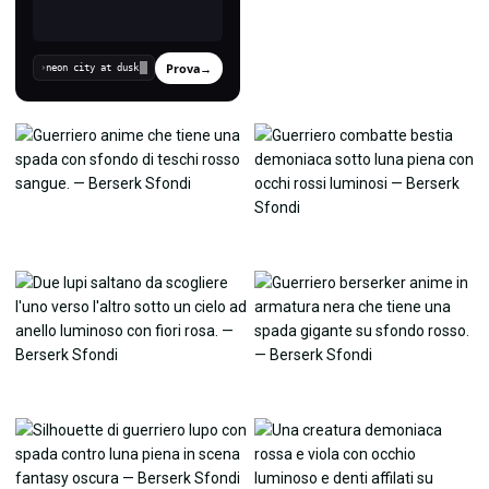
Prova
→
›