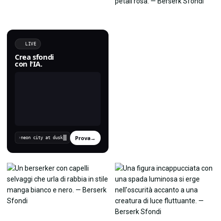
LIVE
Crea sfondi
con l'IA.
Prova
→
›