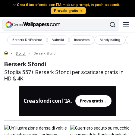
✨
Crea il tuo sfondo con l'IA — da un prompt, in pochi secondi.
Provalo gratis →
Cerca
Sfondi
Sfondi
Sfondi
Sfondi
Sf
Berserk Dell'anime
Valmiki
Incontrato
Mindy Kaling
Gr
Sfondi
Berserk Sfondi
Berserk Sfondi
Sfoglia 557+ Berserk Sfondi per scaricare gratis in
HD & 4K
Crea sfondi con l'IA.
Prova gratis
→