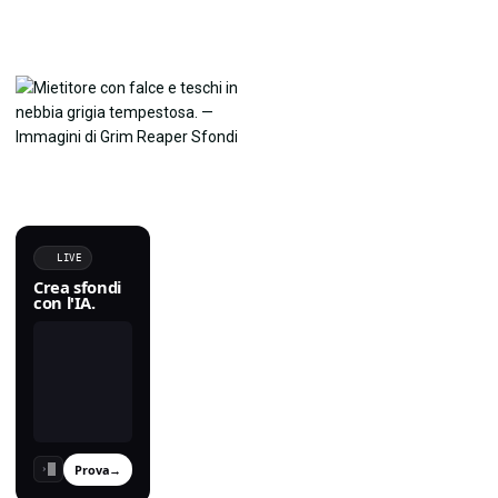
LIVE
Crea sfondi
con l'IA.
Prova
→
›