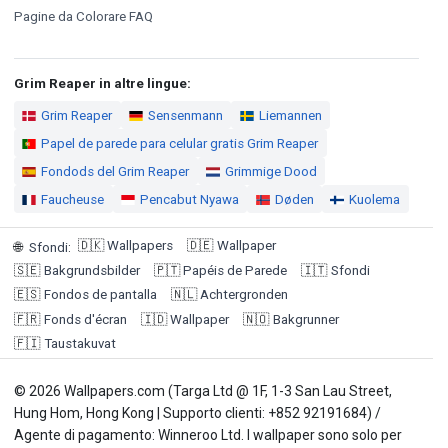
Pagine da Colorare FAQ
Grim Reaper in altre lingue:
Grim Reaper
Sensenmann
Liemannen
Papel de parede para celular gratis Grim Reaper
Fondods del Grim Reaper
Grimmige Dood
Faucheuse
Pencabut Nyawa
Døden
Kuolema
🇩🇰
Wallpapers
🇩🇪
Wallpaper
🌐
Sfondi
:
🇸🇪
Bakgrundsbilder
🇵🇹
Papéis de Parede
🇮🇹
Sfondi
🇪🇸
Fondos de pantalla
🇳🇱
Achtergronden
🇫🇷
Fonds d'écran
🇮🇩
Wallpaper
🇳🇴
Bakgrunner
🇫🇮
Taustakuvat
© 2026 Wallpapers.com (Targa Ltd @ 1F, 1-3 San Lau Street,
Hung Hom, Hong Kong | Supporto clienti: +852 92191684) /
Agente di pagamento: Winneroo Ltd. I wallpaper sono solo per