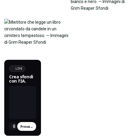
LIVE
Crea sfondi
con l'IA.
Prova
→
›