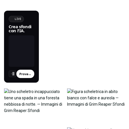
LIVE
Crea sfondi
con l'IA.
Prova
→
›