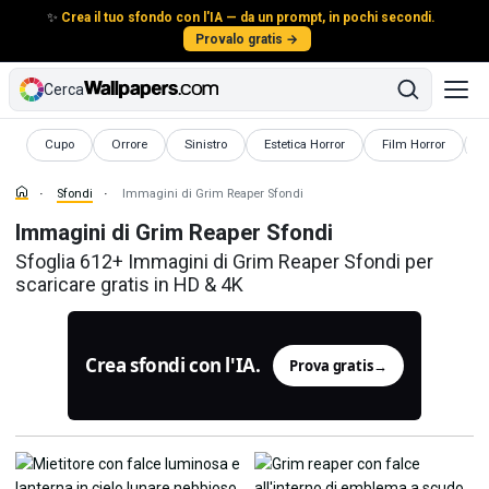
✨
Crea il tuo sfondo con l'IA — da un prompt, in pochi secondi.
Provalo gratis →
Cerca
Sfondi
Sfondi
Sfondi
Sfondi
Sfondi
S
Cupo
Orrore
Sinistro
Estetica Horror
Film Horror
Sfondi
Immagini di Grim Reaper Sfondi
Immagini di Grim Reaper Sfondi
Sfoglia 612+ Immagini di Grim Reaper Sfondi per
scaricare gratis in HD & 4K
Crea sfondi con l'IA.
Prova gratis
→