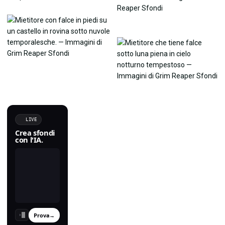
LIVE
Crea sfondi
con l'IA.
Prova
→
›