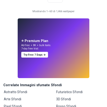
Mostrando 1–60 di 1,466 wallpaper
⭐ Premium Plan
Ad-free + 8K + bulk tools.
7-day free trial.
Try Free 7 Days →
Correlate Immagini sfumate Sfondi
Astratto Sfondi
Futuristico Sfondi
Arte Sfondi
3D Sfondi
Pixel Sfondi
Rosso Sfondi