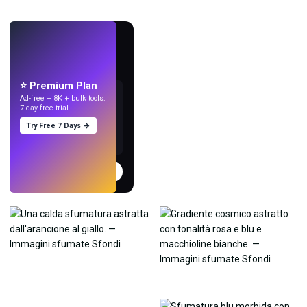
LIVE
Crea sfondi
con l'IA.
⭐ Premium Plan
Ad-free + 8K + bulk tools.
7-day free trial.
Try Free 7 Days →
Prova
→
›