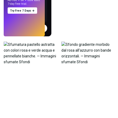
Ad-free + 8K + bulk tools.
7-day free trial.
Try Free 7 Days →
Prova
→
›