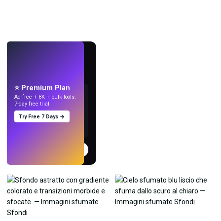
LIVE
Crea sfondi
con l'IA.
⭐ Premium Plan
Ad-free + 8K + bulk tools.
7-day free trial.
Try Free 7 Days →
Prova
→
›