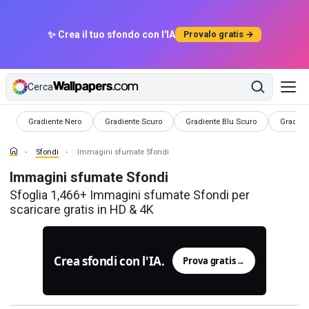
✨ Crea il tuo sfondo con l'IA
Provalo gratis →
Cerca
Sfondi
Sfondi
Sfondi
Sfondi
Gradiente Nero
Gradiente Scuro
Gradiente Blu Scuro
Gradient
Sfondi
Immagini sfumate Sfondi
Immagini sfumate Sfondi
Sfoglia 1,466+ Immagini sfumate Sfondi per
scaricare gratis in HD & 4K
Crea sfondi con l'IA.
Prova gratis
→