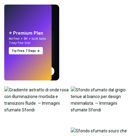
LIVE
Crea sfondi
con l'IA.
⭐ Premium Plan
Ad-free + 8K + bulk tools.
7-day free trial.
Try Free 7 Days →
Prova
→
›