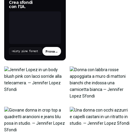
Crea sfondi
con l'IA.
Prova
→
›