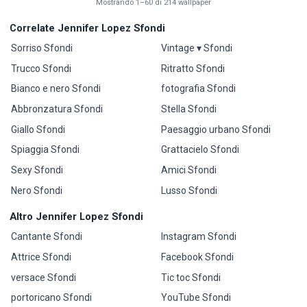
Mostrando 1–60 di 214 wallpaper
Correlate Jennifer Lopez Sfondi
Sorriso Sfondi
Vintage ▾ Sfondi
Trucco Sfondi
Ritratto Sfondi
Bianco e nero Sfondi
fotografia Sfondi
Abbronzatura Sfondi
Stella Sfondi
Giallo Sfondi
Paesaggio urbano Sfondi
Spiaggia Sfondi
Grattacielo Sfondi
Sexy Sfondi
Amici Sfondi
Nero Sfondi
Lusso Sfondi
Altro Jennifer Lopez Sfondi
Cantante Sfondi
Instagram Sfondi
Attrice Sfondi
Facebook Sfondi
versace Sfondi
Tic toc Sfondi
portoricano Sfondi
YouTube Sfondi