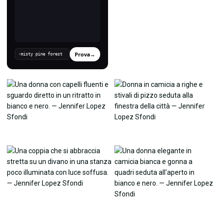
Prova
→
›