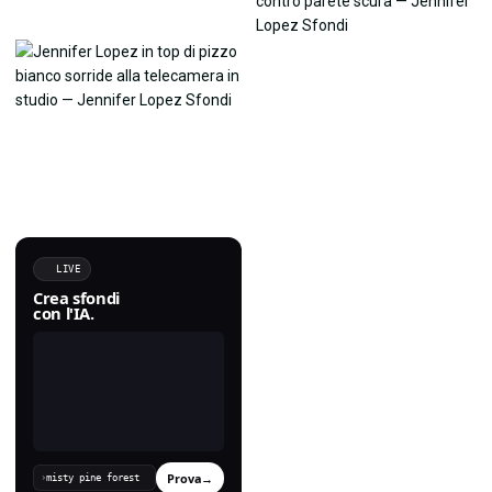
LIVE
Crea sfondi
con l'IA.
Prova
→
›