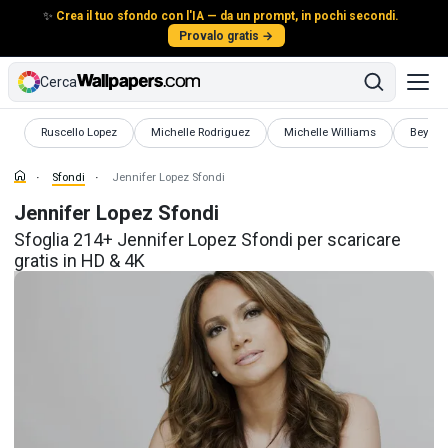
✨
Crea il tuo sfondo con l'IA — da un prompt, in pochi secondi.
Provalo gratis →
Cerca
Sfondi
Sfondi
Sfondi
Sfondi
Ruscello Lopez
Michelle Rodriguez
Michelle Williams
Beyonc
Sfondi
Jennifer Lopez Sfondi
Jennifer Lopez Sfondi
Sfoglia 214+ Jennifer Lopez Sfondi per scaricare
gratis in HD & 4K