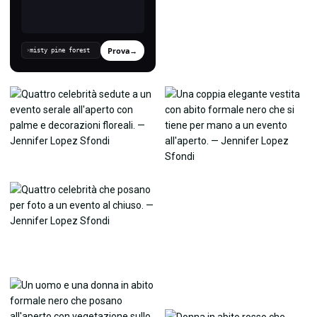
Prova
→
›