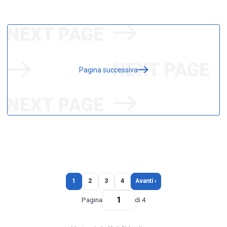
Pagina successiva
1
2
3
4
Avanti ›
Pagina
di 4