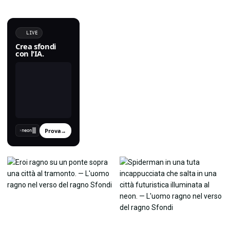
LIVE
Crea sfondi
con l'IA.
Prova
→
›