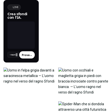
LIVE
Crea sfondi
con l'IA.
Prova
→
›