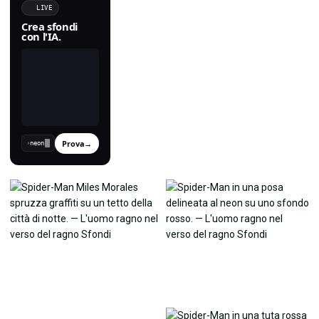
LIVE
Crea sfondi
con l'IA.
Prova
→
›