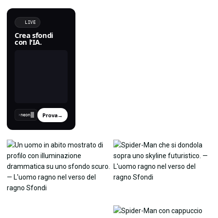
LIVE
Crea sfondi
con l'IA.
Prova
→
›