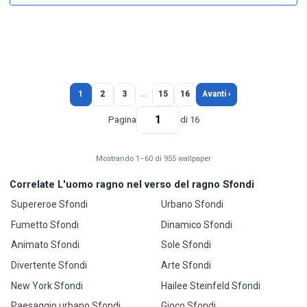
1
2
3
…
15
16
Avanti ›
Pagina
di 16
Mostrando 1–60 di 955 wallpaper
Correlate L'uomo ragno nel verso del ragno Sfondi
Supereroe Sfondi
Urbano Sfondi
Fumetto Sfondi
Dinamico Sfondi
Animato Sfondi
Sole Sfondi
Divertente Sfondi
Arte Sfondi
New York Sfondi
Hailee Steinfeld Sfondi
Paesaggio urbano Sfondi
Gioco Sfondi