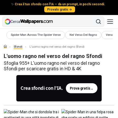
✨
Crea il tuo sfondo con l'IA — da un prompt, in pochi secondi.
Provalo gratis →
Cerca
Sfondi
Sfondi
Sfondi
Spider Man Across The Spider Verse
Nel Verso Del Ragno
Verso De
Sfondi
L'uomo ragno nel verso del ragno Sfondi
L'uomo ragno nel verso del ragno Sfondi
Sfoglia 955+ L'uomo ragno nel verso del ragno
Sfondi per scaricare gratis in HD & 4K
Crea sfondi con l'IA.
Prova gratis
→