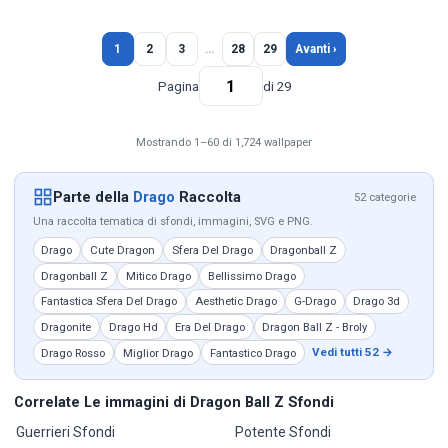
1
2
3
…
28
29
Avanti ›
Pagina
di 29
Mostrando 1–60 di 1,724 wallpaper
Parte della
Drago
Raccolta
52 categorie
Una raccolta tematica di sfondi, immagini, SVG e PNG.
Drago
Cute Dragon
Sfera Del Drago
Dragonball Z
Dragonball Z
Mitico Drago
Bellissimo Drago
Fantastica Sfera Del Drago
Aesthetic Drago
G-Drago
Drago 3d
Dragonite
Drago Hd
Era Del Drago
Dragon Ball Z - Broly
Vedi tutti 52 →
Drago Rosso
Miglior Drago
Fantastico Drago
Correlate Le immagini di Dragon Ball Z Sfondi
Guerrieri Sfondi
Potente Sfondi