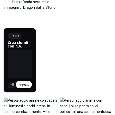
LIVE
Crea sfondi
con l'IA.
Prova
→
›