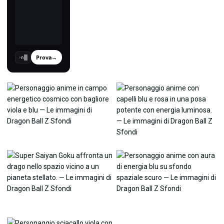
Prova
→
›