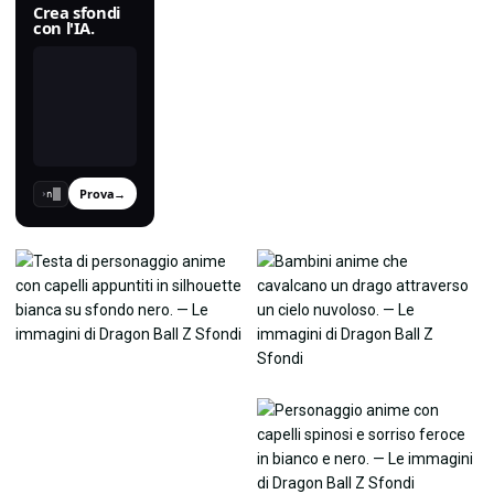
Crea sfondi
con l'IA.
Prova
→
›