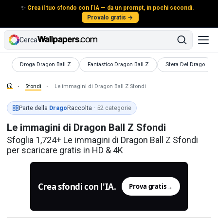
✨
Crea il tuo sfondo con l'IA — da un prompt, in pochi secondi.
Provalo gratis →
Cerca
Sfondi
Sfondi
Sfondi
Droga Dragon Ball Z
Fantastico Dragon Ball Z
Sfera Del Drago
Sfondi
Le immagini di Dragon Ball Z Sfondi
Parte della
Drago
Raccolta
· 52 categorie
Le immagini di Dragon Ball Z Sfondi
Sfoglia 1,724+ Le immagini di Dragon Ball Z Sfondi
per scaricare gratis in HD & 4K
Crea sfondi con l'IA.
Prova gratis
→