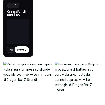
LIVE
Crea sfondi
con l'IA.
Prova
→
›