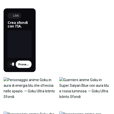
LIVE
Crea sfondi
con l'IA.
Prova
→
›