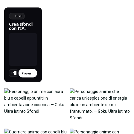
LIVE
Crea sfondi
con l'IA.
Prova
→
›