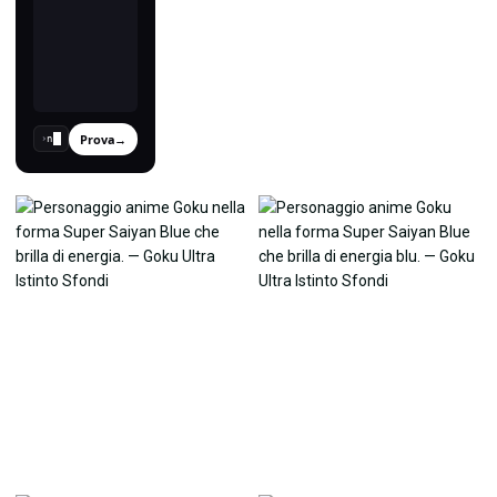
Prova
→
›