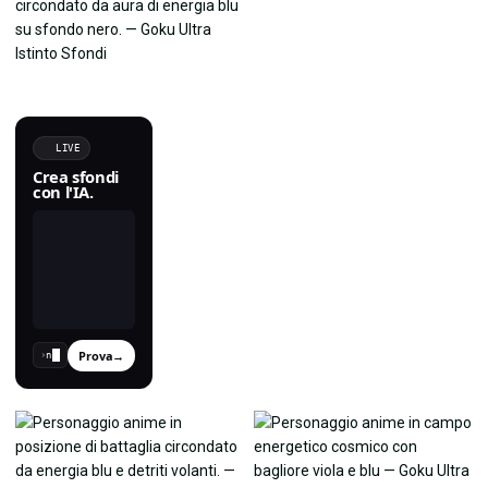
LIVE
Crea sfondi
con l'IA.
Prova
→
›