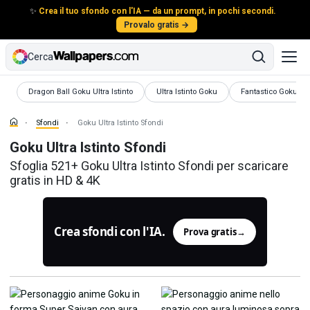
✨
Crea il tuo sfondo con l'IA — da un prompt, in pochi secondi.
Provalo gratis →
Cerca
Sfondi
Sfondi
Sfondi
Dragon Ball Goku Ultra Istinto
Ultra Istinto Goku
Fantastico Goku
Sfondi
Goku Ultra Istinto Sfondi
Goku Ultra Istinto Sfondi
Sfoglia 521+ Goku Ultra Istinto Sfondi per scaricare
gratis in HD & 4K
Crea sfondi con l'IA.
Prova gratis
→