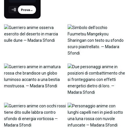
Prova
→
›