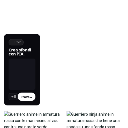
LIVE
Crea sfondi
con l'IA.
Prova
→
›