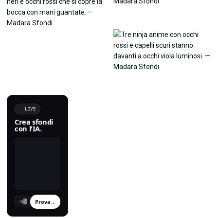
LIVE
Crea sfondi
con l'IA.
Prova
→
›