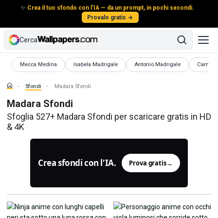
✨
Crea il tuo sfondo con l'IA — da un prompt, in pochi secondi.
Provalo gratis →
Cerca
Sfondi
Sfondi
Sfondi
Sfondi
Mecca Medina
Isabela Madrigale
Antonio Madrigale
Camillo
Sfondi
Madara Sfondi
Madara Sfondi
Sfoglia 527+ Madara Sfondi per scaricare gratis in HD
& 4K
Crea sfondi con l'IA.
Prova gratis
→