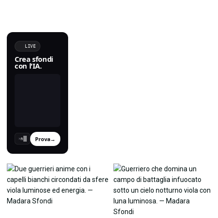
LIVE
Crea sfondi
con l'IA.
Prova
→
›