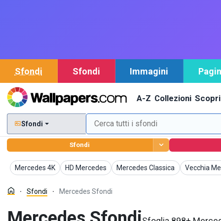
Sfondi
Sfondi
Immagini
Pagin
A-Z
Collezioni
Scopri
Sfondi
Sfondi
Sfondi
Sfondi
Sfondi
Sfondi
Mercedes 4K
HD Mercedes
Mercedes Classica
Vecchia Me
Sfondi
Mercedes Sfondi
Mercedes Sfondi
Sfoglia 898+ Merced