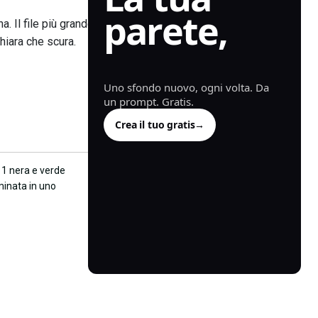
parete,
. Il file più grande
hiara che scura.
generata.
Uno sfondo nuovo, ogni volta. Da
un prompt. Gratis.
Crea il tuo gratis
→