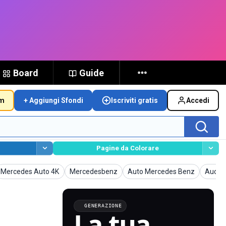
Board
Guide
um
+ Aggiungi Sfondi
Iscriviti gratis
Accedi
Pagine da Colorare
Sfondi
Sfondi
Sfondi
Sfondi
Mercedes Auto 4K
Mercedesbenz
Auto Mercedes Benz
Audi
GENERAZIONE
La tua