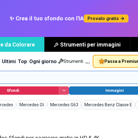
✨ Crea il tuo sfondo con l'IA
Provalo gratis →
e da Colorare
Strumenti per immagini
…
Ultimi
Top
Ogni giorno
Passa a Premi
Strumenti
Sfondi
Immagini
Sfondi
Sfondi
Sfondi
rcedes
Mercedes Gt
Mercedes G63
Mercedes Benz Classe E
es Sfondi per scaricare gratis in HD & 4K