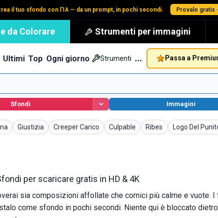
rea il tuo sfondo con l'IA — da un prompt, in pochi secondi.
Provalo gratis
e da Colorare
Strumenti per immagini
…
Ultimi
Top
Ogni giorno
Passa a Premi
Strumenti
Sfondi
Immagini
Sfondi
Sfondi
Sfondi
Sfondi
Sfondi
ina
Giustizia
Creeper Carico
Culpable
Ribes
Logo Del Punit
fondi per scaricare gratis in HD & 4K
erai sia composizioni affollate che cornici più calme e vuote. I fi
stalo come sfondo in pochi secondi. Niente qui è bloccato diet