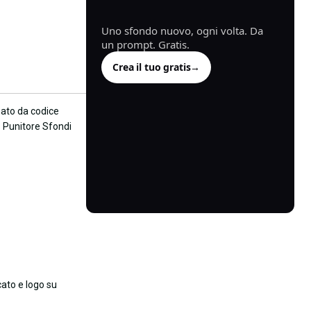
generata.
Uno sfondo nuovo, ogni volta. Da
un prompt. Gratis.
Crea il tuo gratis
→