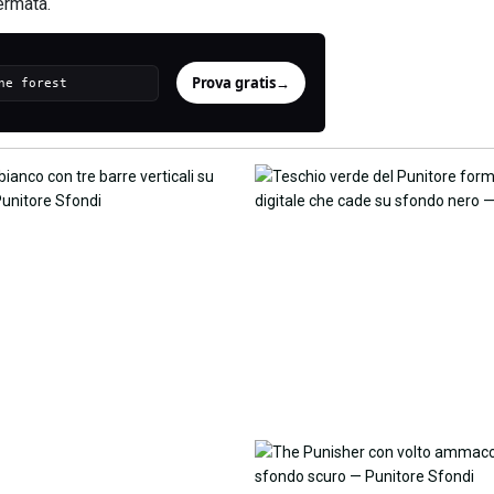
ermata.
Prova gratis
→