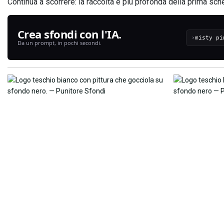
Continua a scorrere: la raccolta è più profonda della prima sch
Crea sfondi con l'IA.
›
Da un prompt, in pochi secondi.