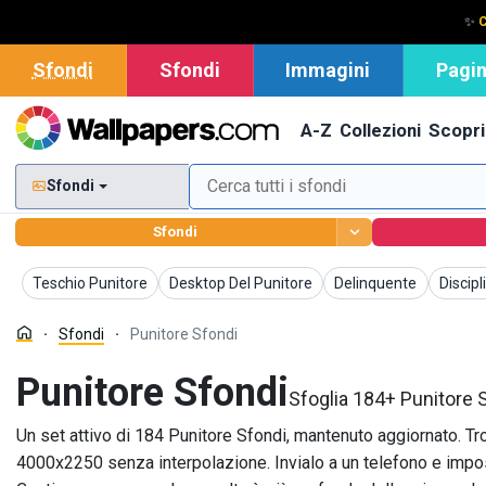
✨
C
Sfondi
Sfondi
Immagini
Pagin
A-Z
Collezioni
Scopri
Sfondi
Sfondi
Sfondi
Sfondi
Sfondi
Sfondi
Teschio Punitore
Desktop Del Punitore
Delinquente
Discipl
Sfondi
Punitore Sfondi
Punitore Sfondi
Sfoglia 184+ Punitore S
Un set attivo di 184 Punitore Sfondi, mantenuto aggiornato. Trov
4000x2250 senza interpolazione. Invialo a un telefono e impo