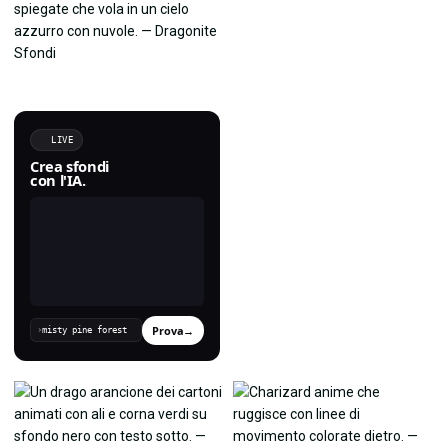
LIVE
Crea sfondi
con l'IA.
Prova
→
›