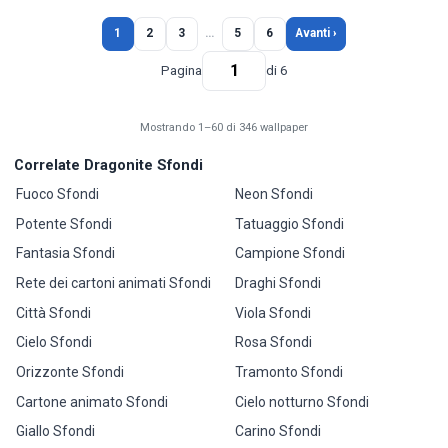
1
2
3
…
5
6
Avanti ›
Pagina
di 6
Mostrando 1–60 di 346 wallpaper
Correlate Dragonite Sfondi
Fuoco Sfondi
Neon Sfondi
Potente Sfondi
Tatuaggio Sfondi
Fantasia Sfondi
Campione Sfondi
Rete dei cartoni animati Sfondi
Draghi Sfondi
Città Sfondi
Viola Sfondi
Cielo Sfondi
Rosa Sfondi
Orizzonte Sfondi
Tramonto Sfondi
Cartone animato Sfondi
Cielo notturno Sfondi
Giallo Sfondi
Carino Sfondi