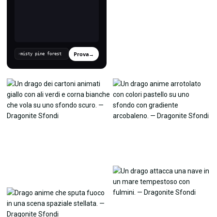
Prova
→
›