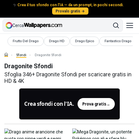
✨
Crea il tuo sfondo con l'IA — da un prompt, in pochi secondi.
Provalo gratis →
Cerca
Sfondi
Sfondi
Sfondi
Sfondi
Frutto Del Drago
Drago HD
Drago Epico
Fantastico Drago
Sfondi
Dragonite Sfondi
Dragonite Sfondi
Sfoglia 346+ Dragonite Sfondi per scaricare gratis in
HD & 4K
Crea sfondi con l'IA.
Prova gratis
→