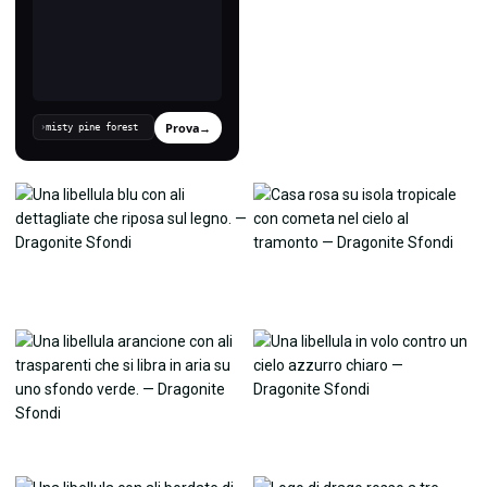
Prova
→
›