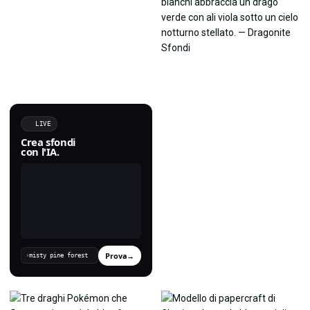
LIVE
Crea sfondi
con l'IA.
Prova
→
›