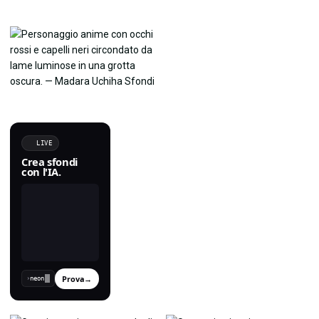
LIVE
Crea sfondi
con l'IA.
Prova
→
›