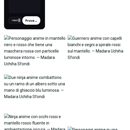
Prova
→
›