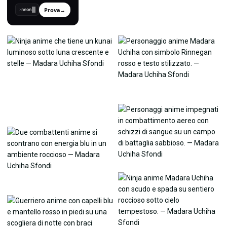
Prova
→
›