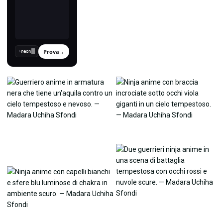
Prova
→
›