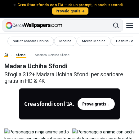
✨
Crea il tuo sfondo con l'IA — da un prompt, in pochi secondi.
Provalo gratis →
Cerca
Sfondi
Sfondi
Sfondi
Sfondi
Naruto Madara Uchiha
Medina
Mecca Medina
Hashira Sane
Sfondi
Madara Uchiha Sfondi
Madara Uchiha Sfondi
Sfoglia 312+ Madara Uchiha Sfondi per scaricare
gratis in HD & 4K
Crea sfondi con l'IA.
Prova gratis
→